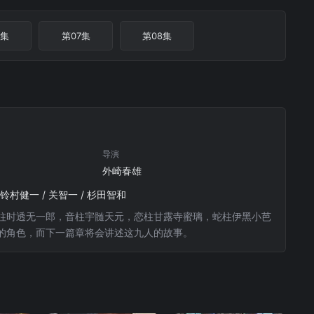
6集
第07集
第08集
导演
外崎春雄
/ 铃村健一 / 关智一 / 杉田智和
柱时透无一郎，音柱宇髄天元，恋柱甘露寺蜜璃，蛇柱伊黑小芭
的角色，而下一篇章将会讲述这九人的故事。