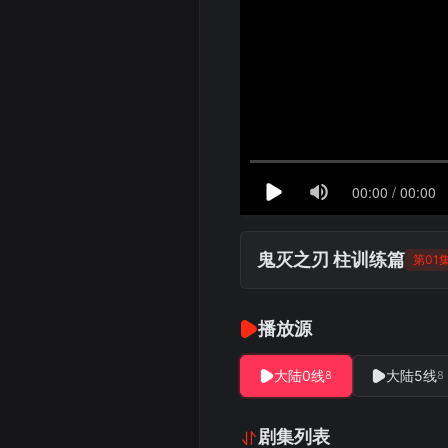
鬼灭之刃 柱训练篇
第01
播放源
大陆0线
大陆5线
8
8
剧集列表