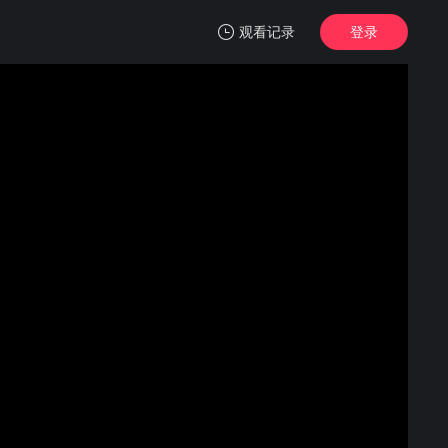
观看记录
登录
我的观影记录
鬼灭之刃 柱训练篇
第01集
清空