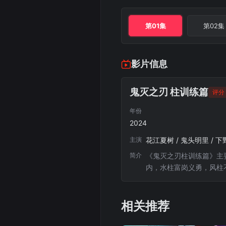
第01集
第02集
影片信息
鬼灭之刃 柱训练篇
评分 
年份
2024
主演
花江夏树 / 鬼头明里 / 下
简介
《鬼灭之刃柱训练篇》主
内，水柱富岗义勇，风柱
相关推荐