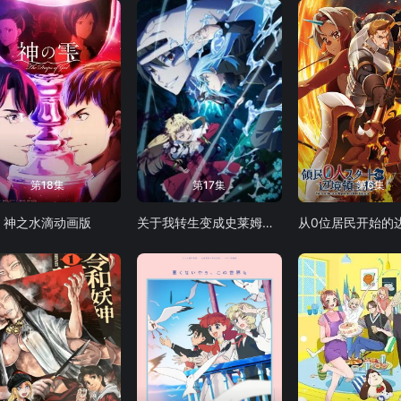
第18集
第17集
第6集
神之水滴动画版
关于我转生变成史莱姆这档事第四季