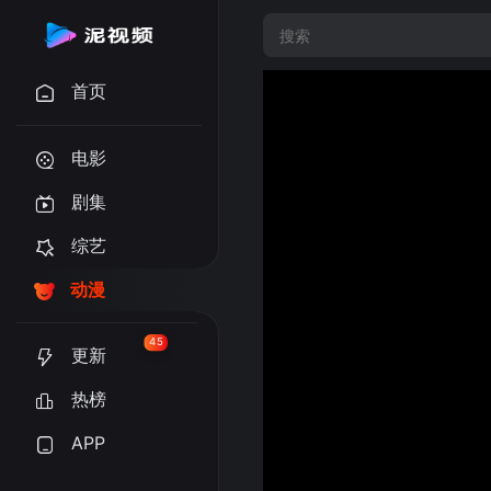
首页
电影
剧集
综艺
动漫
45
更新
热榜
APP