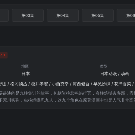
第03集
第04集
第05集
第0
7.0
地区
类型
日本
日本动漫 / 动画
野纮 / 松冈祯丞 / 樱井孝宏 / 小西克幸 / 河西健吾 / 早见沙织 / 花泽香菜 
要讲述的是九柱集训的故事，包括岩柱悲鸣屿行冥，炎柱炼狱杏寿郎，霞
不死川实弥，虫柱蝴蝶忍九人，这九个角色在原著漫画中也是人气非常高