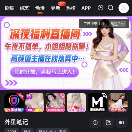
107
剧集
综艺
动漫
更新
热榜
APP
我的观影记录
外星笔记
第01集
清空
外星笔记
2024
日本
日本动漫
/
喜剧