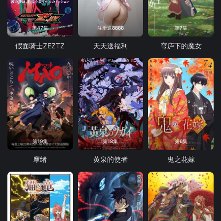
第47集
注册送8888
第7集
假面骑士ZEZTZ
天天送福利
穹庐下的魔女
第19集
第18集
第6集
摩绪
黄泉的使者
鬼之花嫁