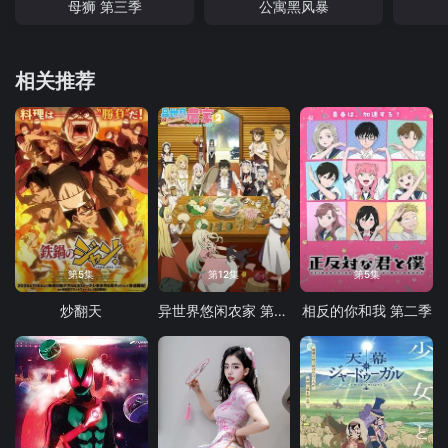
母狮 第三季
公寓黑风暴
相关推荐
第5集
第12集
第5集
炒翻天
异世界悠闲农家 第二季
相反的你和我 第二季