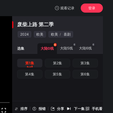
观看记录
登录
我的观影记录
废柴上路 第二季
废柴上路 第二季
第1集
2024
欧美
欧美
喜剧
/
清空
6
6
6
大陆5线
大陆6线
选集
大陆0线
第1集
第2集
第3集
废柴上路 第二季 -第1集
手机扫一扫继续看
第4集
第5集
第6集
排序
报错
分享
下一集
手机看