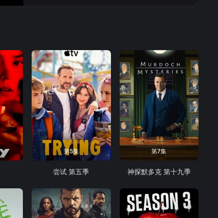
第5集
第7集
尝试 第五季
神探默多克 第十九季