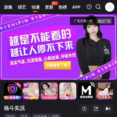
123
剧集
综艺
动漫
更新
热榜
APP
我的观影记录
格斗实况
第01集
清空
格斗实况
2024
日本
日本动漫
/
剧情