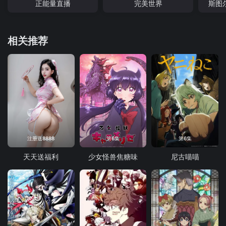
正能量直播
完美世界
斯图
相关推荐
注册送8888
第6集
第6集
天天送福利
少女怪兽焦糖味
尼古喵喵