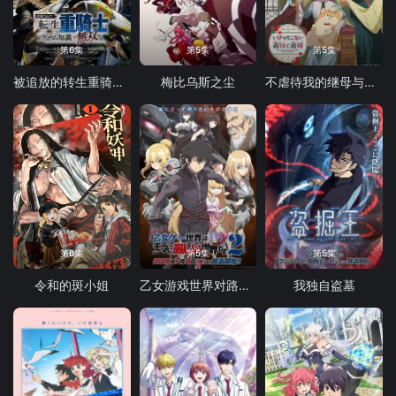
第6集
第5集
第5集
被追放的转生重骑士用游戏知识开无双
梅比乌斯之尘
不虐待我的继母与继姐
第6集
第5集
第5集
令和的斑小姐
乙女游戏世界对路人角色很不友好 第二季
我独自盗墓