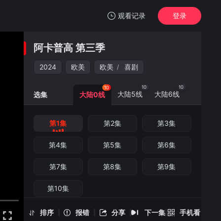
观看记录
登录
我的观影记录
阿卡普高 第三季
阿卡普高 第三季
第1集
2024
欧美
欧美
喜剧
/
清空
10
10
10
大陆5线
大陆6线
选集
大陆0线
第1集
第2集
第3集
阿卡普高 第三季 -第1集
手机扫一扫继续看
第4集
第5集
第6集
第7集
第8集
第9集
第10集
排序
报错
分享
下一集
手机看