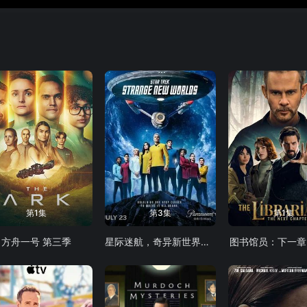
第1集
第3集
第1集
方舟一号 第三季
星际迷航，奇异新世界第四季
图书馆员：下一章