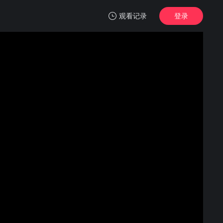
观看记录
登录
我的观影记录
老夫老妻重返青春
第01集
清空