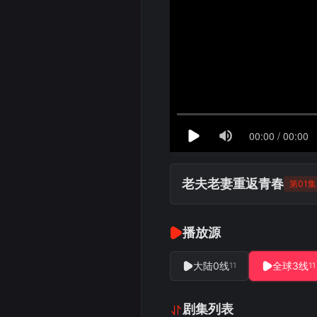
老夫老妻重返青春
第01集
播放源
大陆0线
全球3线
11
11
剧集列表