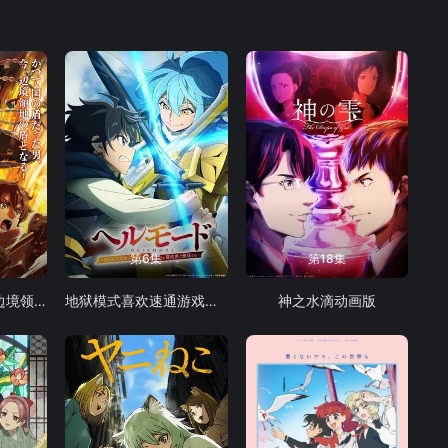
第6集
第18集
从0位居民开始的边境领主大人
地狱模式喜欢速通游戏的玩家在废设定异世界无双 第二季
神之水滴动画版