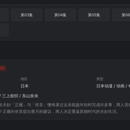
第03集
第04集
第05集
第0
.0
地区
类型
日本
日本动漫 / 动画 /
/ 三上枝织 / 东山奈央
龄夫妇「正藏」与「依音」懊悔著过去未能趁年轻时完成许多事，两人觉
？正藏向依音提出蜜月的建议，两人决定重返新婚时代的夫妇生活。