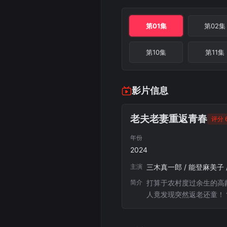
第01集
第02集
第10集
第11集
影片信息
老夫老妻重返青春
评分 6
年份
2024
主演
三木真一郎 / 能登麻美子 
简介
打算于农村度过余生的高
人竟发现突然返老还童！