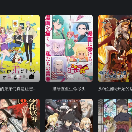
第6集
第6集
第6集
我家的弟弟们真是让您费心了
描绘直至生命尽头