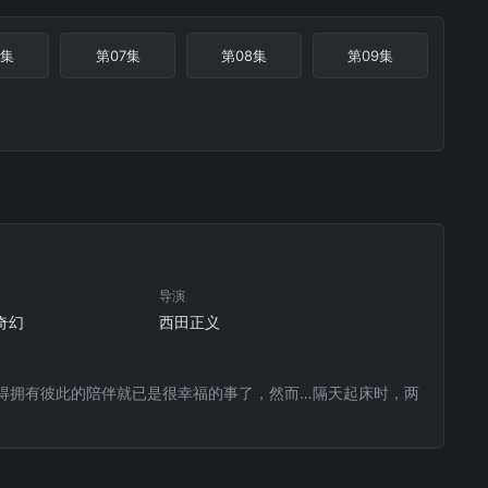
6集
第07集
第08集
第09集
导演
 奇幻
西田正义
得拥有彼此的陪伴就已是很幸福的事了，然而…隔天起床时，两