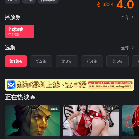
4.0
3334
播放源
全部
全球3线
12个视频
选集
全部
第1集
第2集
第3集
第4集
第5集
正在热映🔥
第6集
直播中