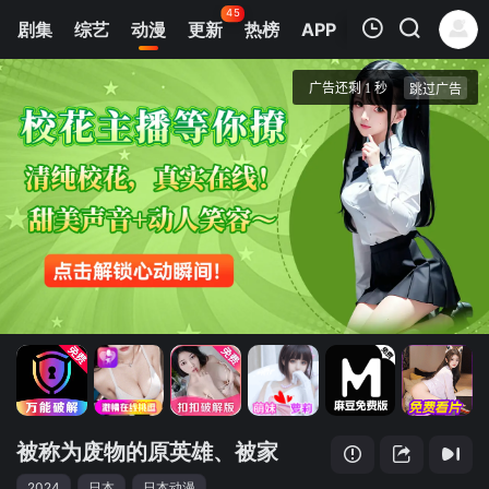
45
剧集
综艺
动漫
更新
热榜
APP
我的观影记录
被称为废物的原英雄、被家里流放后随心所欲地活下去
第1集
清空
被称为废物的原英雄、被家
2024
日本
日本动漫