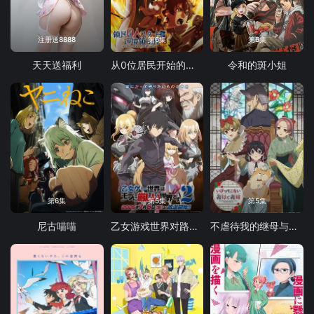
注册送8888
第6集
第6集
天天送福利
从0位居民开始的边境领主大人
令和的斑小姐
第6集
第5集
第5集
尼古喵喵
乙女游戏世界对路人角色很不友好 第二季
不虐待我的继母与继姐