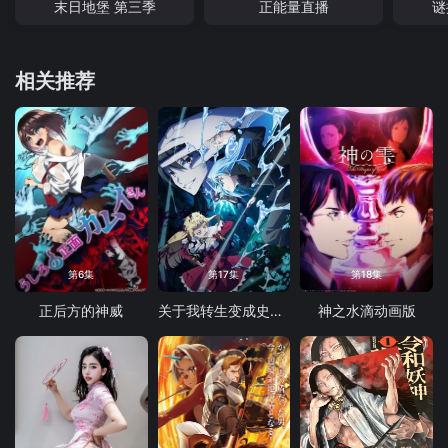
末日地堡 第三季
正能量直播
谜
相关推荐
第6集
第17集
第18集
正后方的神威
关于我转生变成史莱姆这档事第四季
神之水滴动画版