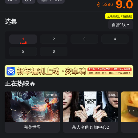
9.0
5296
无法播放,卡顿换线
选集
自营1线
1
2
3
4
5
6
正在热映🔥
第281集
第6集
完美世界
杀人者的购物中心2