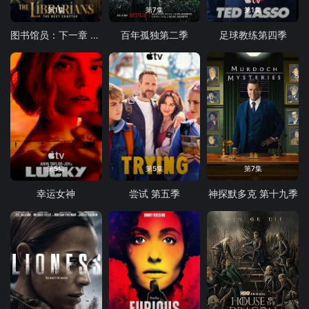
第1集
第7集
第1集
图书馆员：下一章 第二季
百年孤独第二季
足球教练第四季
第5集
第5集
第7集
幸运女神
尝试 第五季
神探默多克 第十九季