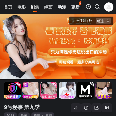
44
首页
电影
剧集
综艺
动漫
更新
热榜
APP
我的观影记录
9号秘事 第九季
1
清空
9号秘事 第九季
2024
欧美
剧情
/
喜剧