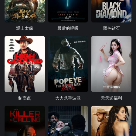
正片
正片
正片
观山太保
最后的呼吸
黑色钻石
正片
正片
注册送8888
制高点
大力杀手波派
天天送福利