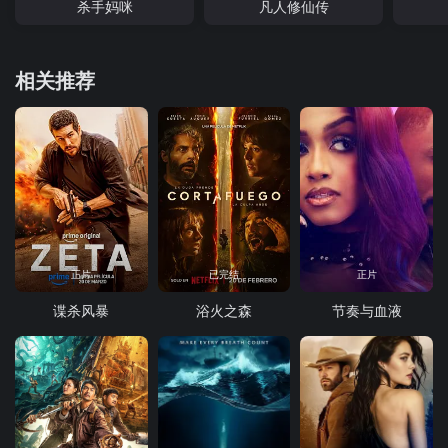
杀手妈咪
凡人修仙传
相关推荐
正片
已完结
正片
谍杀风暴
浴火之森
节奏与血液