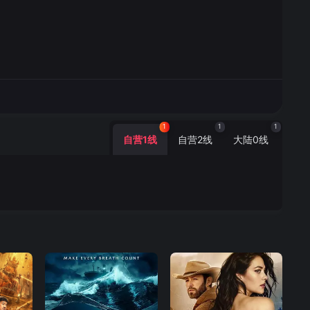
1
1
1
自营1线
自营2线
大陆0线