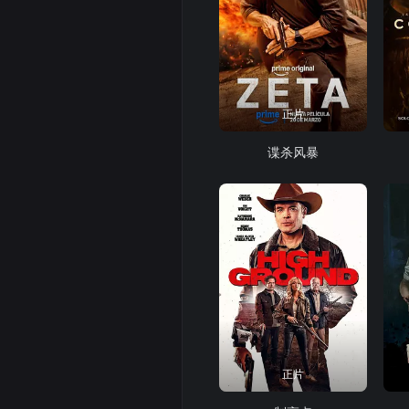
正片
谍杀风暴
正片