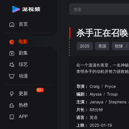
首页
杀手正在召唤
电影
2025
美国
惊悚
/
剧集
综艺
在一个漫漫长夜里，一名神秘杀
查明杀手的动机并努力拯救她
动漫
导演：
Craig
/
Pryce
142
更新
编剧：
Alyssa
/
Troup
主演：
Janaya
/
Stephens
热榜
片长：
86分钟
APP
语言：
英语
上映：
2025-01-19