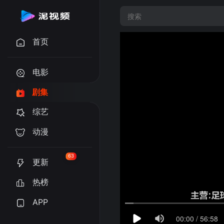
首页
电影
剧集
综艺
动漫
63
更新
热榜
APP