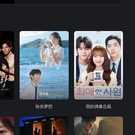
第16集
第17集
第18集
第19集
第20集
第8集
第2集
给你梦想
我的偶像总裁