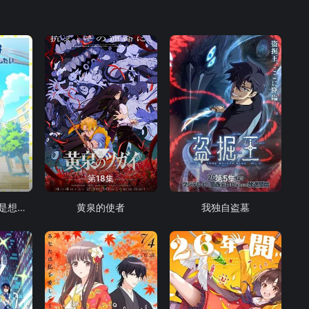
第18集
第5集
花织同学转生后还是想干架
黄泉的使者
我独自盗墓