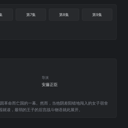
集
第7集
第8集
第9集
导演
安藤正臣
了因革命而亡国的一幕。然而，当他阴差阳错地闯入的女子宿舍
园就读，最弱的王子的后宫战斗物语就此展开。