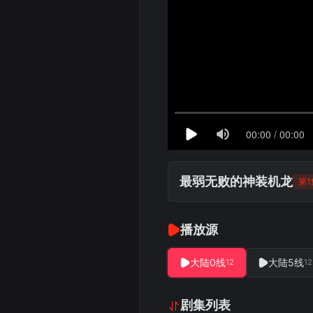
最弱无败的神装机龙
第1
播放源
大陆0线
大陆5线
12
12
剧集列表