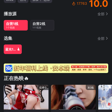
10.0
17763
播放源
全部
自营1线
自营2线
1个视频
1个视频
选集
全部
蓝光1080P
正在热映🔥
直播中
第3集