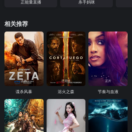
正能量直播
杀手妈咪
相关推荐
正片
已完结
正片
谍杀风暴
浴火之森
节奏与血液