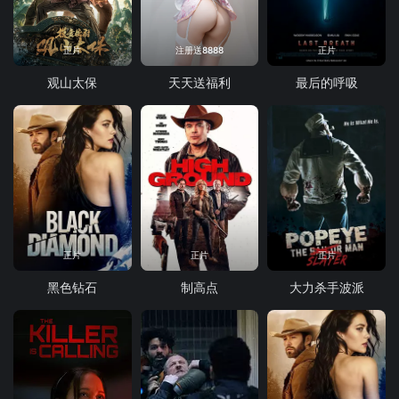
正片
注册送8888
正片
观山太保
天天送福利
最后的呼吸
正片
正片
正片
黑色钻石
制高点
大力杀手波派