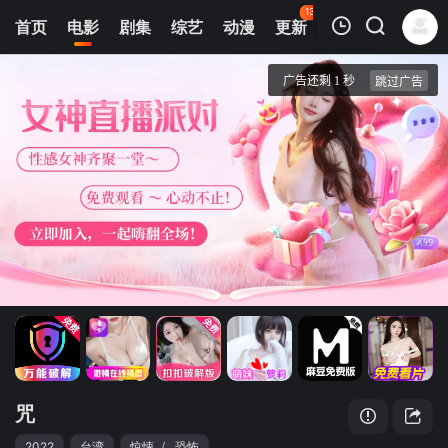
134
首页
电影
剧集
综艺
动漫
更新
热榜
APP
我的观影记录
咒
蓝光1080P
清空
咒
2022
台湾
惊悚
/
恐怖