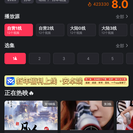
8.0
423330
播放源
全部
自营1线
自营2线
大陆0线
大陆3线
12个视频
12个视频
12个视频
12个视频
选集
全部
1
2
3
4
5
正在热映🔥
第186集
第3集