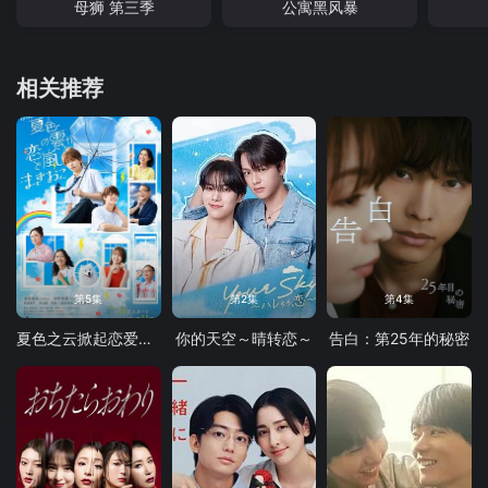
母狮 第三季
公寓黑风暴
相关推荐
第5集
第2集
第4集
夏色之云掀起恋爱与风暴
你的天空～晴转恋～
告白：第25年的秘密