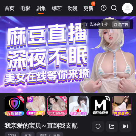
106
首页
电影
剧集
综艺
动漫
更新
热榜
APP
我的观影记录
我亲爱的宝贝～直到我支配你
1
清空
我亲爱的宝贝～直到我支配
2025
日本
剧情
/
日剧