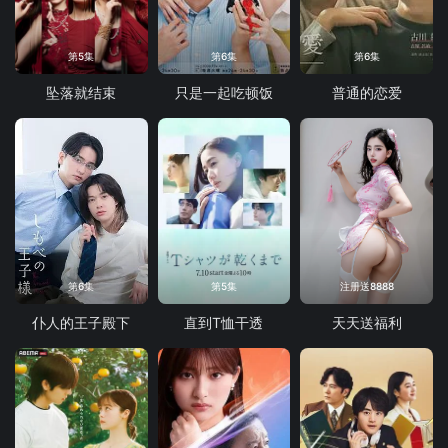
第5集
第6集
第6集
坠落就结束
只是一起吃顿饭
普通的恋爱
第6集
第5集
注册送8888
仆人的王子殿下
直到T恤干透
天天送福利