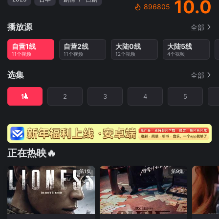
10.0
896805
播放源
全部
自营1线
自营2线
大陆0线
大陆5线
11个视频
11个视频
12个视频
4个视频
选集
全部
1
2
3
4
5
正在热映🔥
第1集
第9集