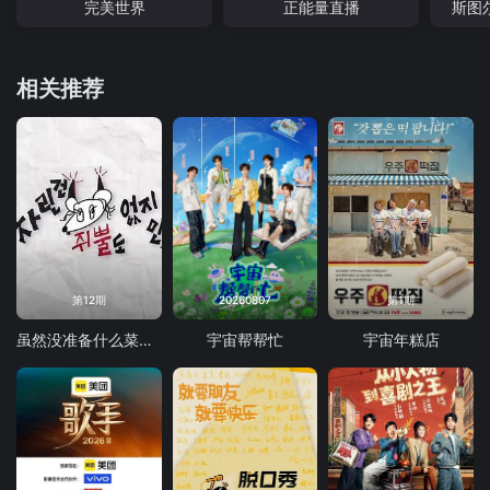
完美世界
正能量直播
斯图
相关推荐
第12期
20260807
第1期
虽然没准备什么菜第四季
宇宙帮帮忙
宇宙年糕店