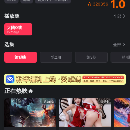
1.0
320356
播放源
全部
大陆0线
22个视频
选集
全部
第1期
第2期
第3期
第4
正在热映🔥
第281集
直播中