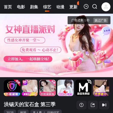
35
首页
电影
剧集
综艺
动漫
更新
热榜
APP
我的观影记录
洪锡天的宝石盒 第三季
第1期
清空
洪锡天的宝石盒 第三季
2025
韩国
真人秀
/
日韩综艺