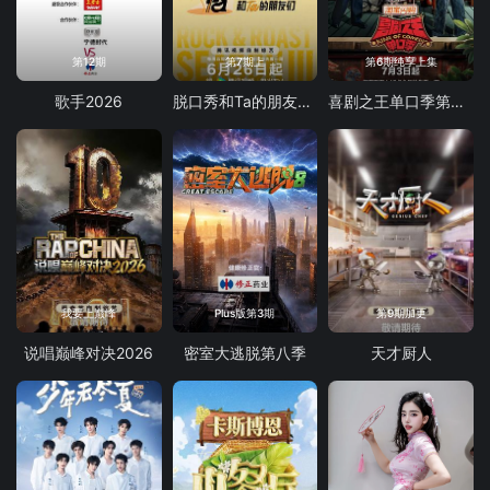
第12期
第7期上
第6期纯享上集
歌手2026
脱口秀和Ta的朋友们 第三季
喜剧之王单口季第三季
我要上巅峰
Plus版第3期
第9期加更
说唱巅峰对决2026
密室大逃脱第八季
天才厨人