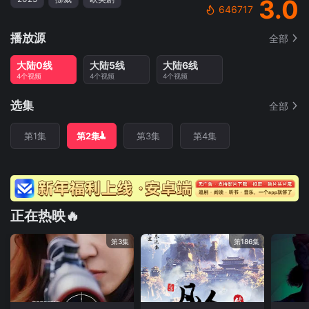
3.0
646717
播放源
全部
大陆0线
大陆5线
大陆6线
4个视频
4个视频
4个视频
选集
全部
第1集
第2集
第3集
第4集
正在热映🔥
第3集
第186集