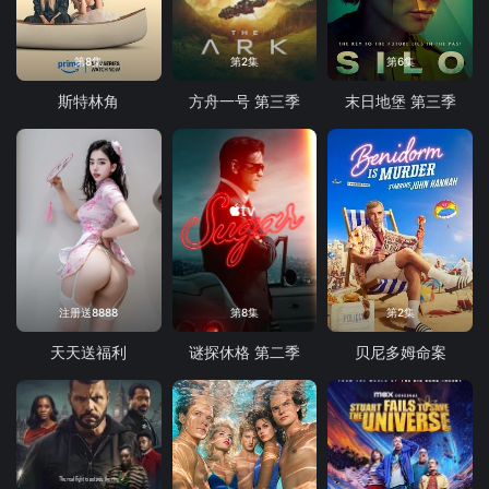
第8集
第2集
第6集
斯特林角
方舟一号 第三季
末日地堡 第三季
注册送8888
第8集
第2集
天天送福利
谜探休格 第二季
贝尼多姆命案