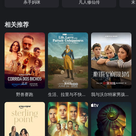
杀手妈咪
凡人修仙传
末
相关推荐
正片
第6集
第10集
野兽赛跑
生活、拉里与不快乐的追求：一部美国史
我与沃尔特家男孩的生活 第三季