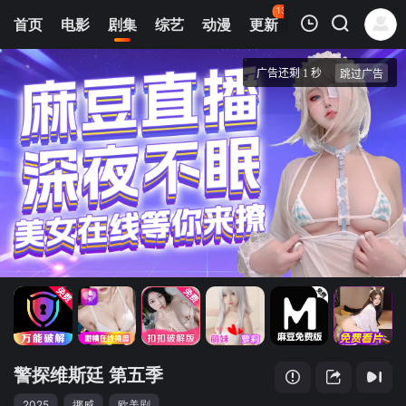
136
首页
电影
剧集
综艺
动漫
更新
热榜
APP
我的观影记录
警探维斯廷 第五季
第2集
清空
警探维斯廷 第五季
2025
挪威
欧美剧