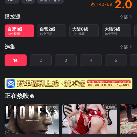
2.0
140769
播放源
全部
自营1线
自营2线
大陆0线
大陆5线
10个视频
10个视频
10个视频
10个视频
选集
全部
1
2
3
4
5
正在热映🔥
第1集
直播中