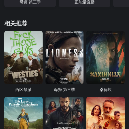
母狮 第三季
正能量直播
相关推荐
第5集
第1集
8集全
西区帮派
母狮 第三季
桑德坎