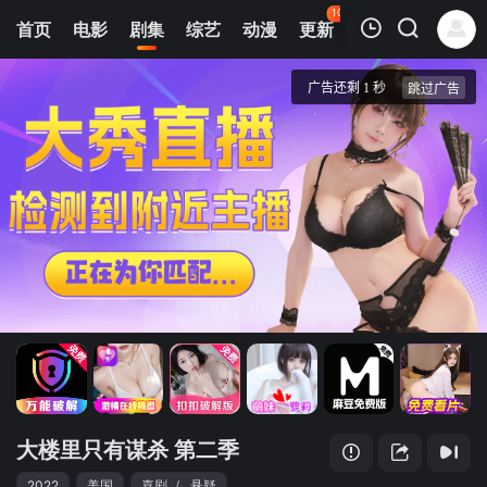
107
首页
电影
剧集
综艺
动漫
更新
热榜
APP
我的观影记录
大楼里只有谋杀 第二季
1
清空
大楼里只有谋杀 第二季
2022
美国
喜剧
/
悬疑