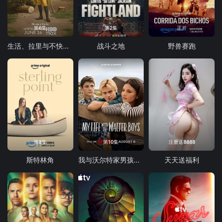
第6集
第2集
正片
生活、拉里与不快乐的追求：一部美国史
战斗之地
野兽赛跑
第8集
第10集
注册送8888
斯特林角
我与沃尔特家男孩的生活 第三季
天天送福利