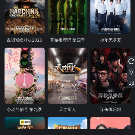
白景屹墨龙郭颖陪你一起聊
20260806
20260806
说唱巅峰对决2026
开始推理吧 第四季
少年无尽夏
20260806
第9期下
第4期
心动的信号 第九季
天才厨人
谋杀俱乐部