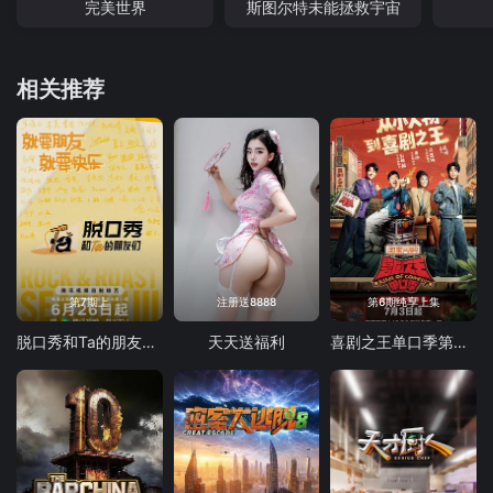
完美世界
斯图尔特未能拯救宇宙
相关推荐
第7期上
注册送8888
第6期纯享上集
脱口秀和Ta的朋友们 第三季
天天送福利
喜剧之王单口季第三季