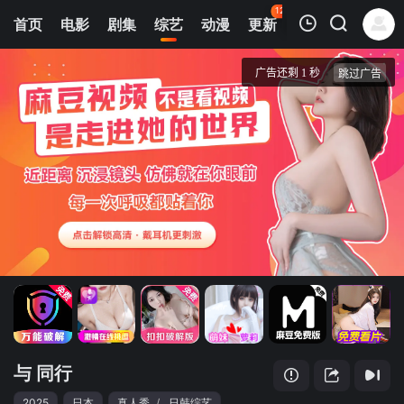
123
首页
电影
剧集
综艺
动漫
更新
热榜
APP
我的观影记录
与Snow Man同行
第1期
清空
与 同行
2025
日本
真人秀
/
日韩综艺