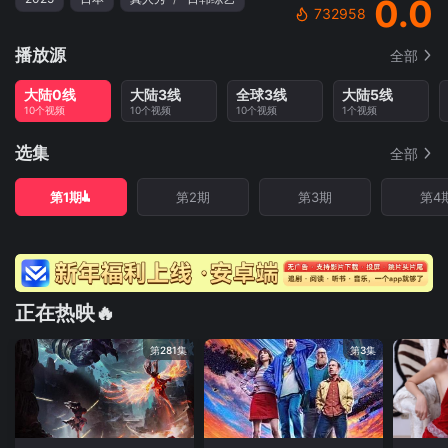
0.0
732958
播放源
全部
大陆0线
大陆3线
全球3线
大陆5线
10个视频
10个视频
10个视频
1个视频
选集
全部
第1期
第2期
第3期
第4
正在热映🔥
第281集
第3集