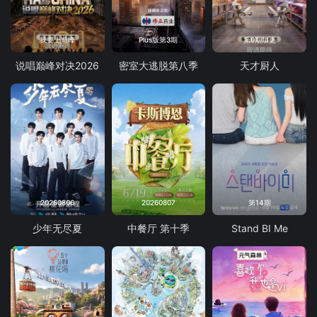
我要上巅峰
Plus版第3期
第9期加更
说唱巅峰对决2026
密室大逃脱第八季
天才厨人
20260806
20260807
第14期
少年无尽夏
中餐厅 第十季
Stand BI Me