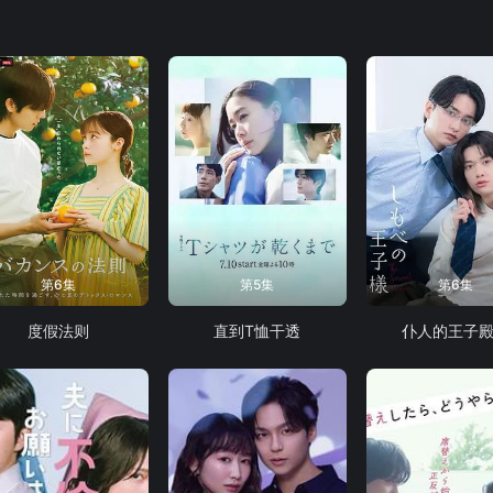
第6集
第5集
第6集
度假法则
直到T恤干透
仆人的王子