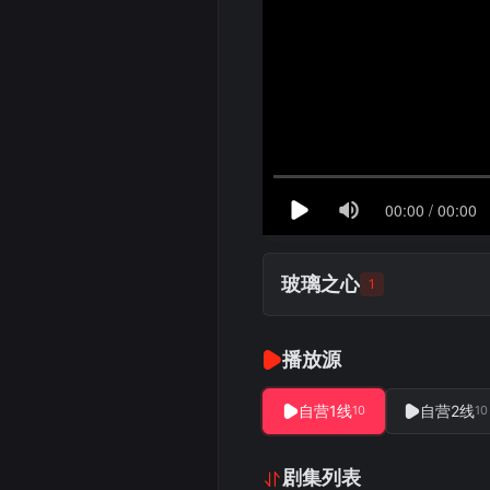
玻璃之心
1
播放源
自营1线
自营2线
10
10
剧集列表