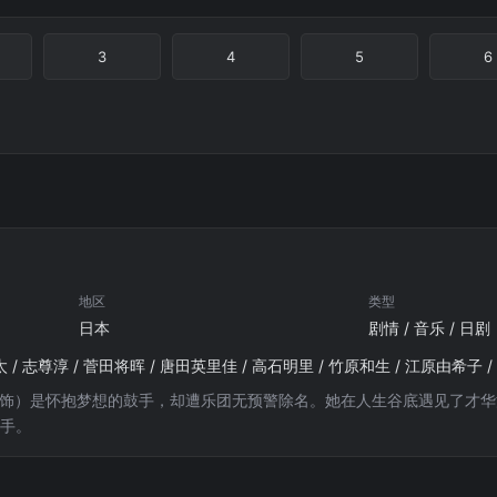
3
4
5
6
地区
类型
日本
剧情 / 音乐 / 日剧
太 / 志尊淳 / 菅田将晖 / 唐田英里佳 / 高石明里 / 竹原和生 / 江原由希子 
 饰）是怀抱梦想的鼓手，却遭乐团无预警除名。她在人生谷底遇见了才华
鼓手。