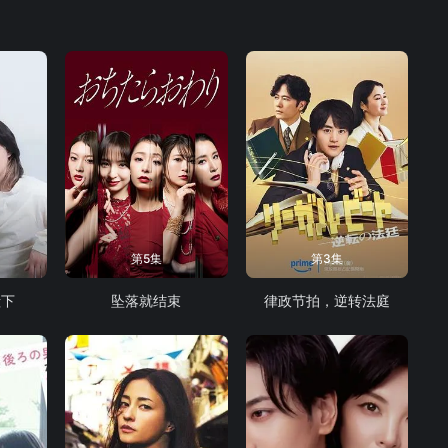
第5集
第3集
殿下
坠落就结束
律政节拍，逆转法庭