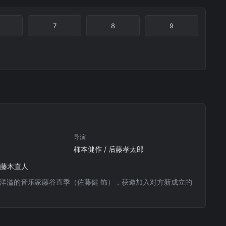
7
8
9
导演
柿本健作 / 后藤孝太郎
/ 藤木直人
洋溢的音乐家藤谷直季（佐藤健 饰），获邀加入对方新成立的