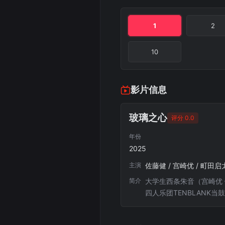
1
2
10
影片信息
玻璃之心
评分 0.0
年份
2025
主演
佐藤健 / 宫崎优 / 町田启
简介
大学生西条朱音（宫崎优
四人乐团TENBLANK当