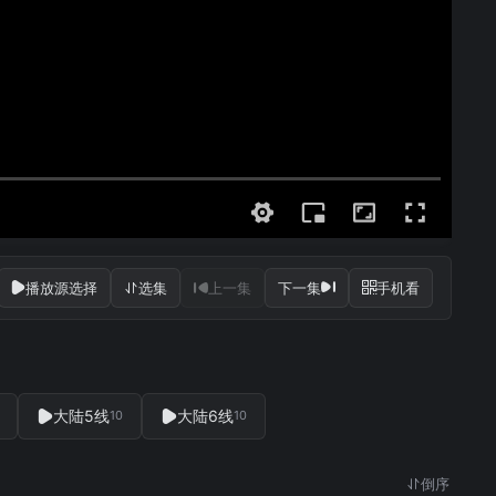
播放源选择
选集
上一集
下一集
手机看
大陆5线
大陆6线
10
10
倒序