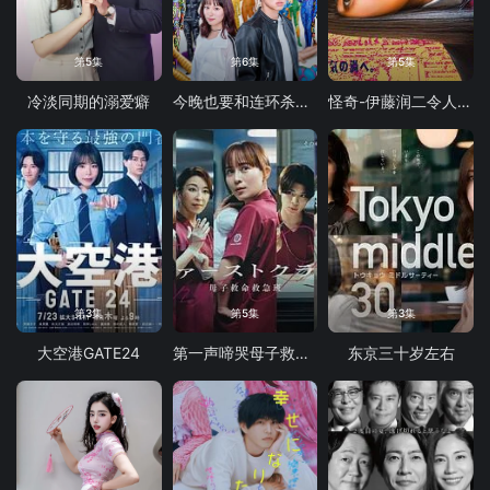
第5集
第6集
第5集
冷淡同期的溺爱癖
今晚也要和连环杀手约会
怪奇-伊藤润二令人彻夜难眠的奇异故事
第3集
第5集
第3集
大空港GATE24
第一声啼哭母子救命急救班
东京三十岁左右