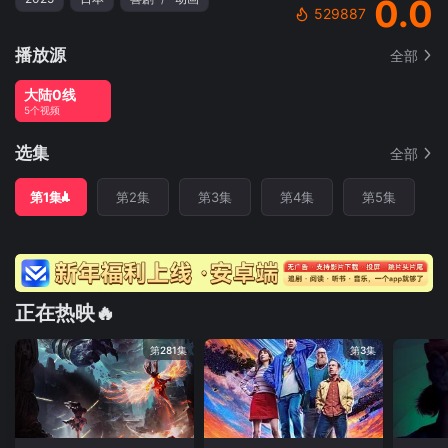
0.0
529887
播放源
全部
大陆0线
5个视频
选集
全部
第1集
第2集
第3集
第4集
第5集
正在热映🔥
第281集
第3集