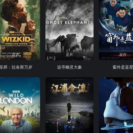
正片
正片
正片
巫师：拉各斯万岁
追寻幽灵大象
窗外是蓝