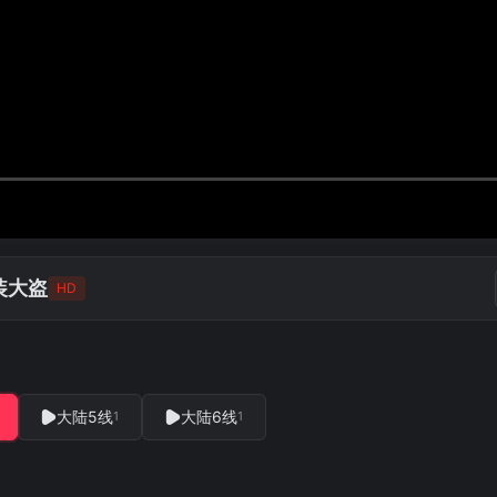
装大盗
HD
大陆5线
大陆6线
1
1