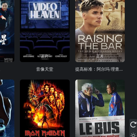
正片
正片
星
音像天堂
提高标准：阿尔玛·理查兹的故事