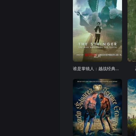
正片
谁是掌镜人：越战经典照片之谜