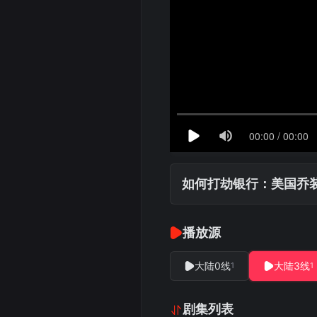
如何打劫银行：美国乔
播放源
大陆0线
大陆3线
1
1
剧集列表