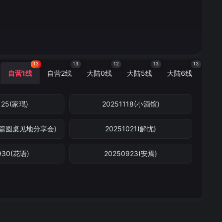
13
13
12
13
13
自营1线
自营2线
大陆0线
大陆5线
大陆6线
125(家琨)
20251118(小酒馆)
特别篇圆桌见地分享会)
20251021(解忧)
930(花语)
20250923(安焉)