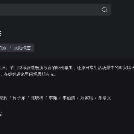
季
口秀
大陆综艺
/
磅回归。节目继续营造畅所欲言的轻松氛围，还原日常生活场景中的即兴聊
语连珠，在娓娓道来里闪烁思想火光。
家辉
/
许子东
/
陈晓楠
/
李诞
/
李伯清
/
刘家琨
/
朱章义
)