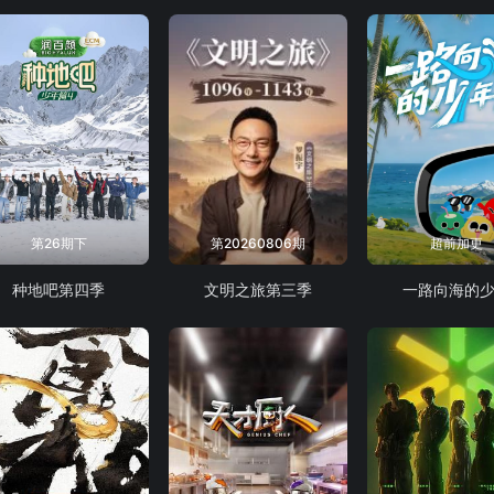
第26期下
第20260806期
超前加更
种地吧第四季
文明之旅第三季
一路向海的