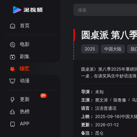
首页
圆桌派 第八
电影
2025
中国大陆
脱
剧集
综艺
圆桌派》第八季2025年重
一桌，在谈笑风生中妙
动漫
导演：
未知
96
更新
主演：
窦文涛
/
陈鲁豫
/
马
语言：
汉语普通话
热榜
上映：
2025-09-16(中国大陆
APP
更新：
2026-01-12
备注：
昆仑