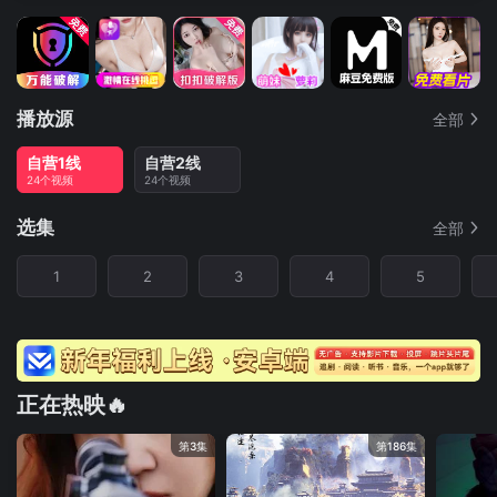
播放源
全部
自营1线
自营2线
24个视频
24个视频
选集
全部
1
2
3
4
5
正在热映🔥
第3集
第186集