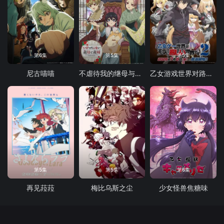
第6集
第5集
第5集
尼古喵喵
不虐待我的继母与继姐
乙女游戏世界对路人角色很不友好 第二季
第5集
第5集
第6集
再见菈菈
梅比乌斯之尘
少女怪兽焦糖味