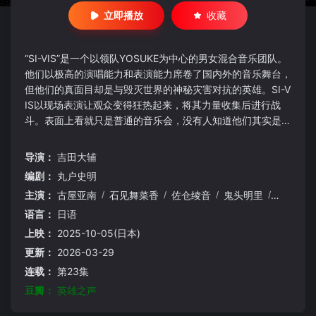
立即播放
收藏
“SI-VIS”是一个以领队YOSUKE为中心的男女混合音乐团队。
他们以极高的演唱能力和表演能力席卷了国内外的音乐舞台，
但他们的真面目却是与毁灭世界的神秘灾害对抗的英雄。SI-V
IS以现场表演让观众变得狂热起来，将其力量收集后进行战
斗。表面上看就只是普通的音乐会，没有人知道他们其实是英
雄。
导演：
吉田大辅
编剧：
丸户史明
主演：
古屋亚南
/
石见舞菜香
/
佐仓绫音
/
鬼头明里
/
岛崎信长
语言：
日语
上映：
2025-10-05(日本)
更新：
2026-03-29
连载：
第23集
豆瓣：
英雄之声