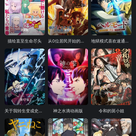
第6集
第6集
第6集
描绘直至生命尽头
从0位居民开始的边境领主大人
地狱模式喜欢速通游戏的玩家在废设定异世界无双 第二季
第17集
第18集
第6集
关于我转生变成史莱姆这档事第四季
神之水滴动画版
令和的斑小姐