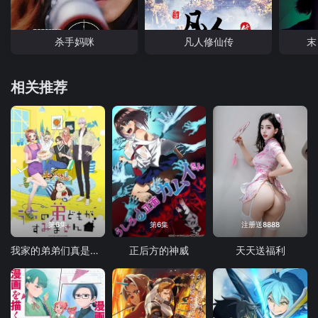
杀手妈咪
凡人修仙传
末
相关推荐
第6集
第6集
注册送8888
我家的弟弟们真是让您费心了
正后方的神威
天天送福利