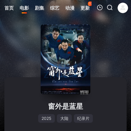
135
首页
电影
剧集
综艺
动漫
更新
热榜
APP
我的观影记录
暂无观看影片的记录
窗外是蓝星
2025
大陆
纪录片