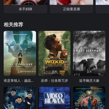
杀手妈咪
正能量直播
相关推荐
正片
正片
正片
谁是掌镜人：越战经典照片之谜
巫师：拉各斯万岁
追寻幽灵大象