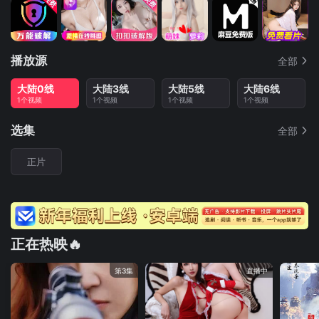
播放源
全部
大陆0线
大陆3线
大陆5线
大陆6线
1个视频
1个视频
1个视频
1个视频
选集
全部
正片
正在热映🔥
第3集
直播中