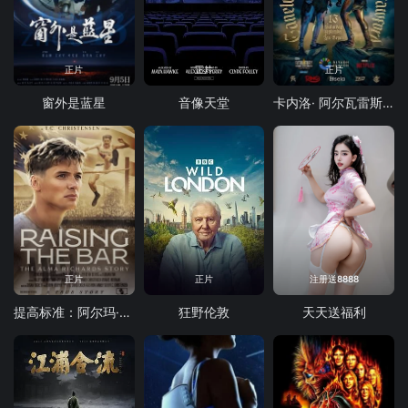
正片
正片
正片
窗外是蓝星
音像天堂
卡内洛· 阿尔瓦雷斯 vs 特伦斯·克劳福德
正片
正片
注册送8888
提高标准：阿尔玛·理查兹的故事
狂野伦敦
天天送福利