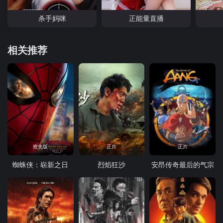
杀手妈咪
正能量直播
相关推荐
抢先版
正片
正片
蜘蛛侠：崭新之日
烈焰狂沙
安昂传奇最后的气宗