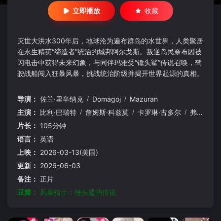
立即播放
收藏
灭世大洪水300年后，地球沦为遍布群岛的水世界，人类聚居
在永生精英“缔造者”统治的城邦阿尔戈斯。叛逆岛民奈布因被
闪电击中获得未来幻象，与同伴玛雅受“锤头鲨”传说召唤，驾
驶战船闯入狂暴风暴，挑战统治阶级并揭开世界起源的真相。
导演：
佐兰·里辛纳克
/
Domagoj
/
Mazuran
主演：
比利·巴瑞特
/
詹姆斯·科兹莫
/
卡罗琳·古多尔
/
弗朗西斯·托姆利
片长：
105分钟
语言：
英语
上映：
2026-03-13(美国)
更新：
2026-06-03
备注：
正片
豆瓣：
风暴骑士：锤头鲨的传说