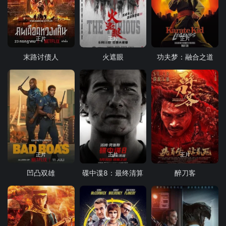
正片
正片
正片
末路讨债人
火遮眼
功夫梦：融合之道
正片
正片
正片
凹凸双雄
碟中谍8：最终清算
醉刀客