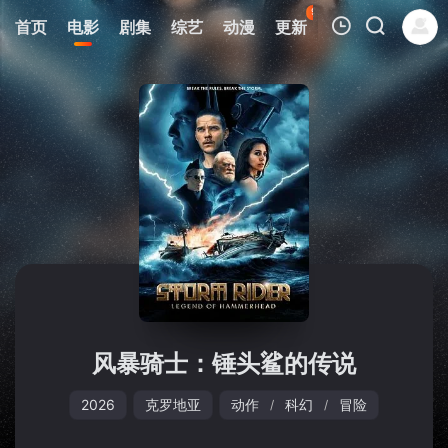
95
首页
电影
剧集
综艺
动漫
更新
热榜
APP
我的观影记录
暂无观看影片的记录
风暴骑士：锤头鲨的传说
2026
克罗地亚
动作
科幻
冒险
/
/