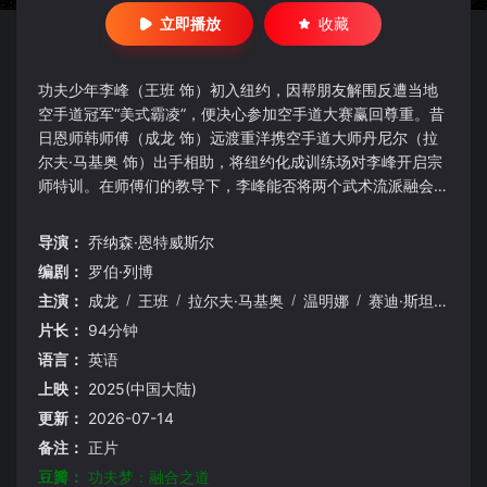
立即播放
收藏
功夫少年李峰（王班 饰）初入纽约，因帮朋友解围反遭当地
空手道冠军“美式霸凌”，便决心参加空手道大赛赢回尊重。昔
日恩师韩师傅（成龙 饰）远渡重洋携空手道大师丹尼尔（拉
尔夫·马基奥 饰）出手相助，将纽约化成训练场对李峰开启宗
师特训。在师傅们的教导下，李峰能否将两个武术流派融会贯
通，用胜利赢得尊重并开辟属于自己的武学之道？
导演：
乔纳森·恩特威斯尔
编剧：
罗伯·列博
主演：
成龙
/
王班
/
拉尔夫·马基奥
/
温明娜
/
赛迪·斯坦利
/
瓦
片长：
94分钟
语言：
英语
上映：
2025(中国大陆)
更新：
2026-07-14
备注：
正片
豆瓣：
功夫梦：融合之道