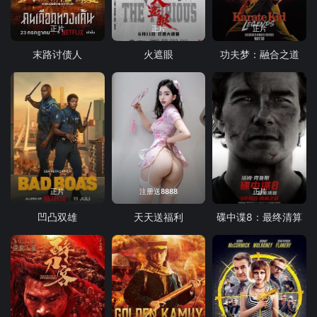
正片
正片
正片
末路讨债人
火遮眼
功夫梦：融合之道
正片
注册送8888
正片
凹凸双雄
天天送福利
碟中谍8：最终清算