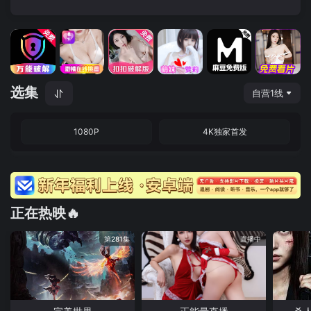
选集
自营1线
1080P
4K独家首发
正在热映🔥
第281集
直播中