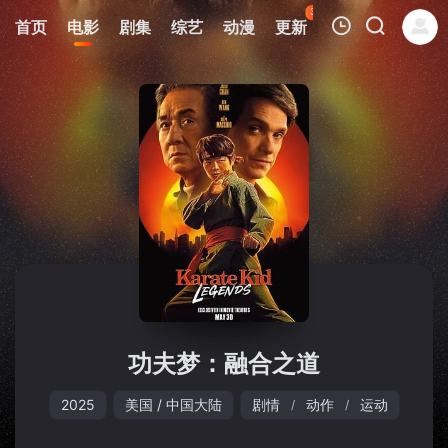
35
首页
电影
剧集
综艺
动漫
更新
热榜
APP
我的观影记录
暂无观看影片的记录
功夫梦：融合之道
2025
美国 / 中国大陆
剧情
动作
运动
/
/