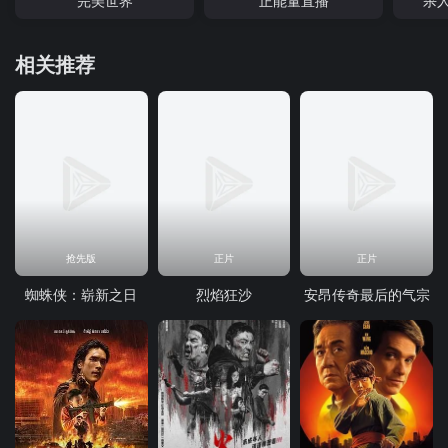
完美世界
正能量直播
杀
相关推荐
抢先版
正片
正片
蜘蛛侠：崭新之日
烈焰狂沙
安昂传奇最后的气宗