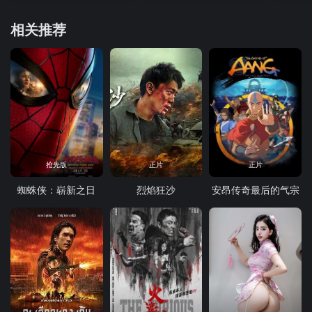
相关推荐
抢先版
正片
正片
蜘蛛侠：崭新之日
烈焰狂沙
安昂传奇最后的气宗