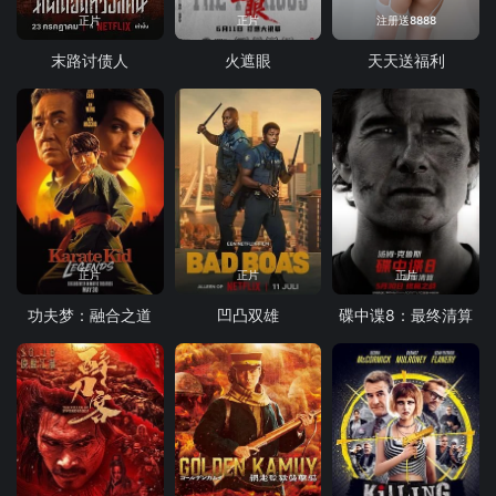
正片
正片
注册送8888
末路讨债人
火遮眼
天天送福利
正片
正片
正片
功夫梦：融合之道
凹凸双雄
碟中谍8：最终清算