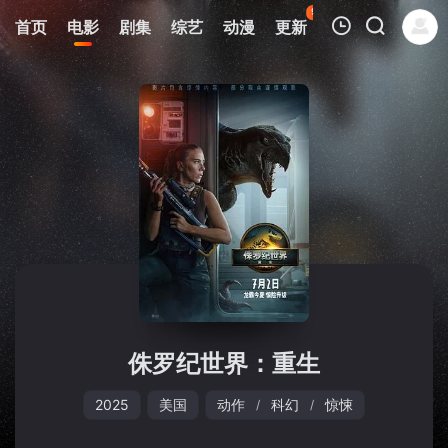
97
首页
电影
剧集
综艺
动漫
更新
热榜
APP
我的观影记录
暂无观看影片的记录
侏罗纪世界：重生
2025
美国
动作
科幻
惊悚
/
/