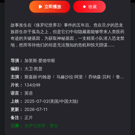
立即播放
收藏
故事发生在《侏罗纪世界3》事件的五年后。危在旦夕的恐龙
族群生存于孤岛之上，但是它们中却隐藏着能够带来人类医药
奇迹的关键基因，为获取神秘基因，一支精英小队潜入恐龙禁
地，然而等待他们的却是无法预知的危机和惊天阴谋……
导演：
加里斯·爱德华斯
编剧：
大卫·凯普
主演：
斯嘉丽·约翰逊
/
马赫沙拉·阿里
/
乔纳森·贝利
/
鲁伯特·弗兰德
片长：
134分钟
语言：
英语
上映：
2025-07-02(美国/中国大陆)
更新：
2026-07-11
备注：
正片
豆瓣：
侏罗纪世界：重生