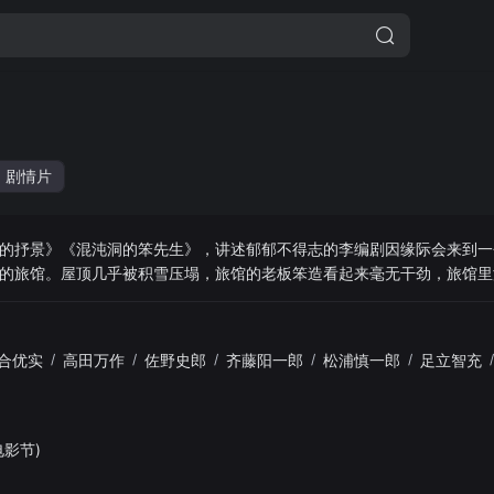
剧情片
的抒景》《混沌洞的笨先生》，讲述郁郁不得志的李编剧因缘际会来到一
的旅馆。屋顶几乎被积雪压塌，旅馆的老板笨造看起来毫无干劲，旅馆里
然而，笨造似乎藏着什么秘密。某天晚上，笨造带着李踏入了夜晚雪原…
合优实
/
高田万作
/
佐野史郎
/
齐藤阳一郎
/
松浦慎一郎
/
足立智充
/
电影节)