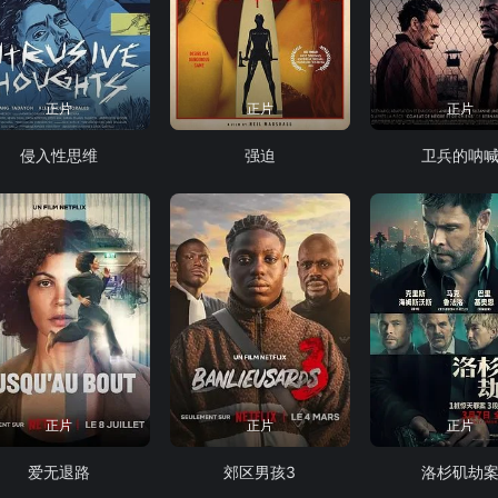
正片
正片
正片
侵入性思维
强迫
卫兵的呐
正片
正片
正片
爱无退路
郊区男孩3
洛杉矶劫