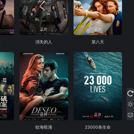
正片
正片
喊
消失的人
第八天
正片
正片
案
欲海暗涌
23000条生命