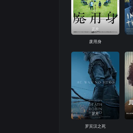
正片
废用身
正片
罗宾汉之死