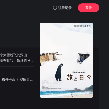
观看记录
登录
我的观影记录
个大雪纷飞的深山
暂无观看影片的记录
没有暖气，饭菜也马
…
梅舟惟永
/
柴田贵哉
/
中村祐太郎
/
贝拉·梅