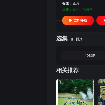
备注：
正片
豆瓣：
旅途中的日子
立即播放
选集
排序
1080P
相关推荐