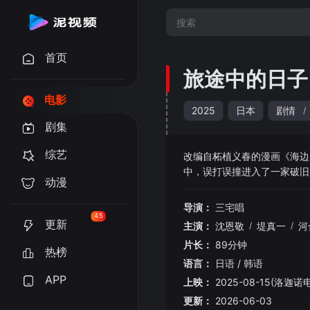
首页
旅途中的日子
电影
2025
日本
剧情
/
剧集
综艺
改编自柘植义春的漫画《海边
中，误打误撞进入了一家破旧
动漫
马虎虎，连床铺都得自己铺。
导演：
三宅唱
45
更新
主演：
沈恩敬
/
堤真一
/
河
片长：
89分钟
热榜
语言：
日语 / 韩语
APP
上映：
2025-08-15(洛迦诺
更新：
2026-06-03