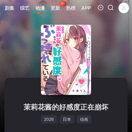
92
剧集
综艺
动漫
更新
热榜
APP
我的观影记录
暂无观看影片的记录
茉莉花酱的好感度正在崩坏
2026
日本
动画