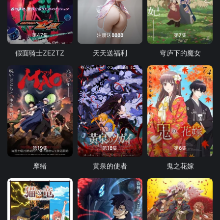
第47集
注册送8888
第7集
假面骑士ZEZTZ
天天送福利
穹庐下的魔女
第19集
第18集
第6集
摩绪
黄泉的使者
鬼之花嫁