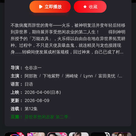
立即播放
收藏
不敌病魔而辞世的青年——火乐，被神明复活并变年轻后转移
到异世界，期待展开享受悠闲农业的第二人生！ 得到神明
所授予的「万能农具」，火乐得以自由自在地在异世界拓荒耕
种。过程中，不只是天使及吸血鬼，就连精灵与龙也接踵现
身……转瞬间便发展成村落规模，回过神来，自己已成了村
长!?慢活生活&农业奇幻谭，在此揭幕！
导演：
仓谷凉一
主演：
阿部敦
/
下地紫野
/
洲崎绫
/
Lynn
/
富田美忧
/
藤井雪
语言：
日语
上映：
2026-04-06(日本)
更新：
2026-08-09
连载：
第12集
豆瓣：
异世界悠闲农家 第二季