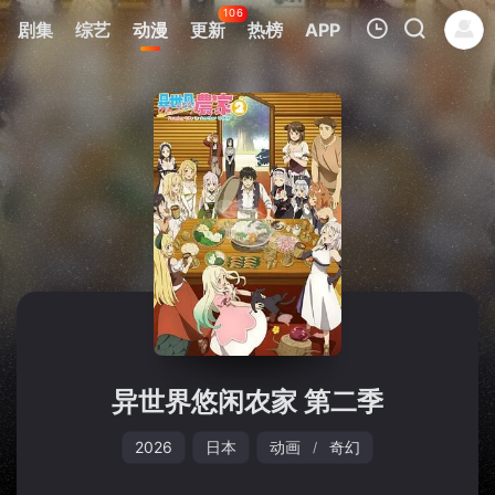
106
剧集
综艺
动漫
更新
热榜
APP
我的观影记录
暂无观看影片的记录
异世界悠闲农家 第二季
2026
日本
动画
奇幻
/