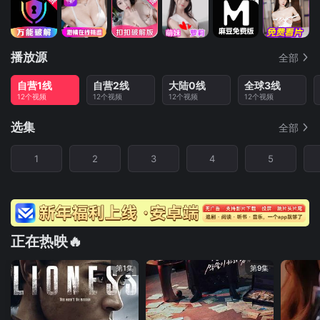
播放源
全部
自营1线
自营2线
大陆0线
全球3线
12个视频
12个视频
12个视频
12个视频
选集
全部
1
2
3
4
5
正在热映🔥
第1集
第9集