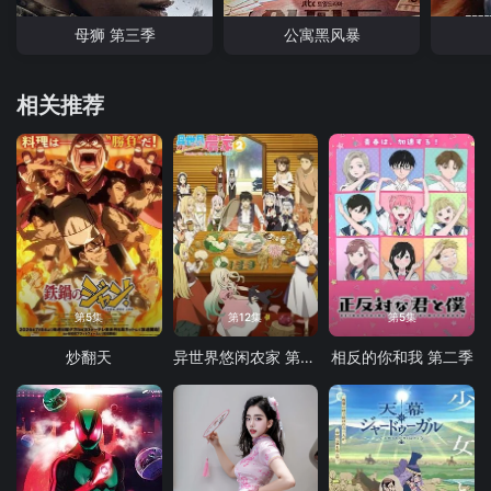
母狮 第三季
公寓黑风暴
相关推荐
第5集
第12集
第5集
炒翻天
异世界悠闲农家 第二季
相反的你和我 第二季