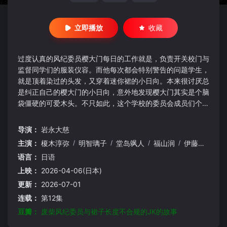
立即播放
收藏
过度认真的风纪委员樱大门每日的工作就是，负责开关校门与
监督同学们的服装仪容。而他每次都会特别警告的问题学生，
就是顶着染过的头发，又穿着迷你裙的小日向。本来很讨厌总
是纠正自己的樱大门的小日向，意外地发现樱大门其实是个脑
袋僵硬的可爱木头。不只如此，这个学校的委员会成员们个个
都问题很大？风波趣事不断的校园生活热闹开演！
导演：
岩永大慈
主演：
榎木淳弥
/
明智璃子
/
堂岛飒人
/
福山润
/
伊藤结衣奈
/
语言：
日语
上映：
2026-04-06(日本)
更新：
2026-07-01
连载：
第12集
豆瓣：
废柴风纪委员与裙子长度不合规的JK的故事