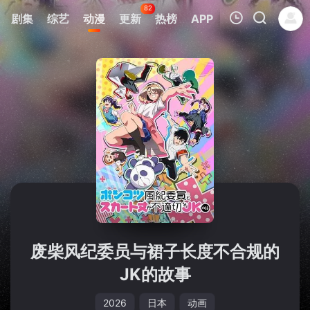
82
剧集
综艺
动漫
更新
热榜
APP
我的观影记录
暂无观看影片的记录
废柴风纪委员与裙子长度不合规的
JK的故事
2026
日本
动画