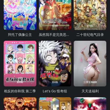
第18集
第5集
第6集
拜托了偶像公主
虽然我不是完美恶女～雏宫蝶鼠替换传
二十世纪电气目录
第6集
第6集
注册送8888
相反的你和我 第二季
Let's Go 怪奇组
天天送福利