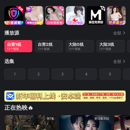
播放源
全部
自营1线
自营2线
大陆0线
大陆3线
12个视频
12个视频
12个视频
12个视频
选集
全部
1
2
3
4
5
正在热映🔥
第7集
第12集完结