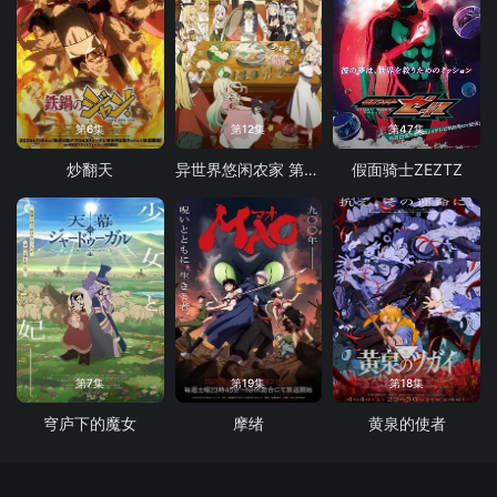
第6集
第12集
第47集
炒翻天
异世界悠闲农家 第二季
假面骑士ZEZTZ
第7集
第19集
第18集
穹庐下的魔女
摩绪
黄泉的使者