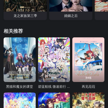
龙之家族第三季
婚姻之后
相关推荐
第18集
第6集
第6集
黑猫和魔女的课堂
碧蓝航线 微速前行 第二季
再见菈菈