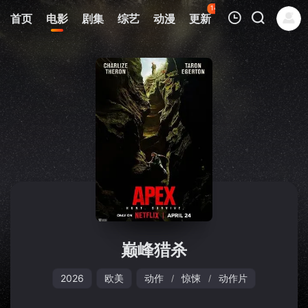
141
首页
电影
剧集
综艺
动漫
更新
热榜
APP
我的观影记录
暂无观看影片的记录
巅峰猎杀
2026
欧美
动作
惊悚
动作片
/
/