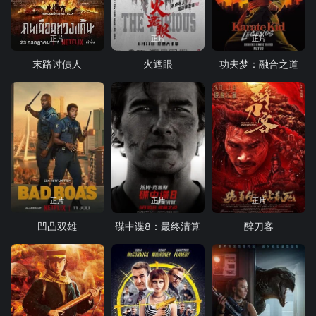
正片
正片
正片
末路讨债人
火遮眼
功夫梦：融合之道
正片
正片
正片
凹凸双雄
碟中谍8：最终清算
醉刀客