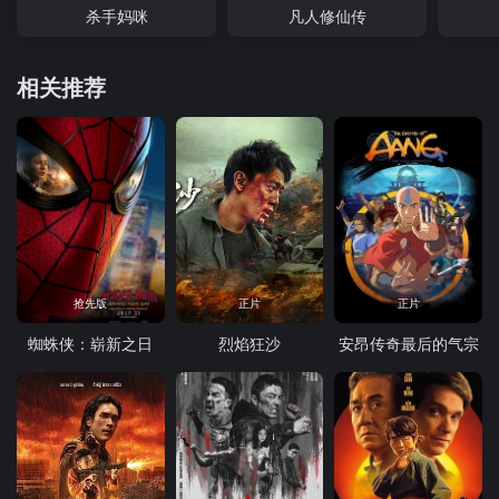
杀手妈咪
凡人修仙传
相关推荐
抢先版
正片
正片
蜘蛛侠：崭新之日
烈焰狂沙
安昂传奇最后的气宗