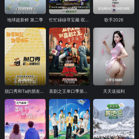
20260808
20260808
直拍REACTION第28期
地球超新鲜 第二季
忙忙碌碌寻宝藏·双人成行季
歌手2026
20260810
20260808
注册送8888
脱口秀和Ta的朋友们 第三季
喜剧之王单口季第三季
天天送福利