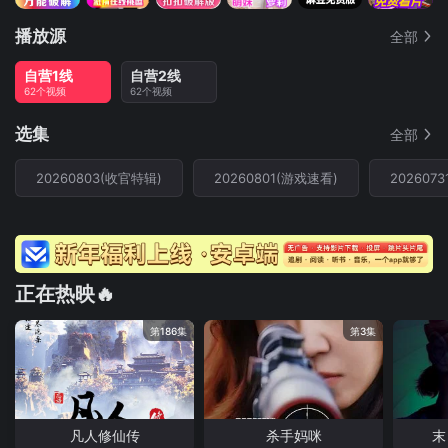
播放源
全部
自营1线
自营2线
62个视频
62个视频
选集
全部
20260803(收官特辑)
20260801(游戏速看)
2026073
正在热映🔥
第186集
第3集
凡人修仙传
杀手妈咪
末