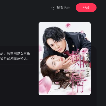
观看记录
登录
我的观影记录
作品。故事围绕女主角
暂无观看影片的记录
重逢后却发现曾经温柔
痴情弟弟佑志郎、以