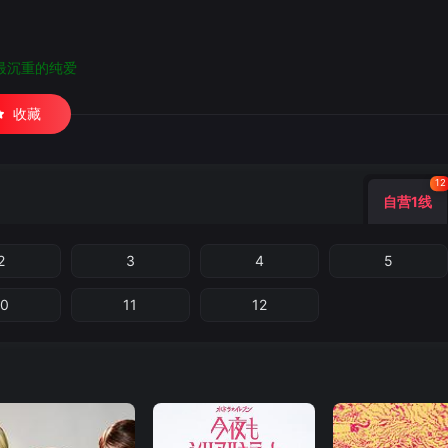
最沉重的纯爱
收藏
12
自营1线
2
3
4
5
10
11
12