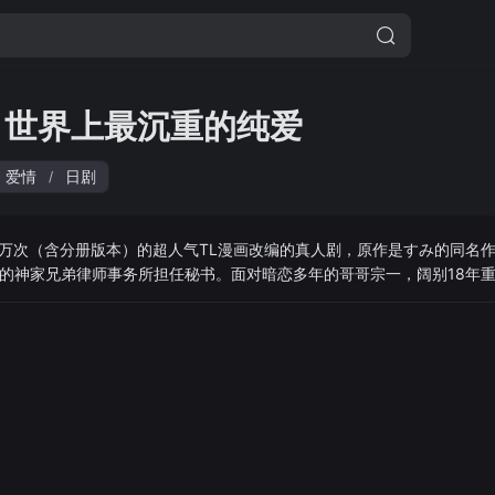
 世界上最沉重的纯爱
爱情
日剧
/
0万次（含分册版本）的超人气TL漫画改编的真人剧，原作是すみ的同名
的神家兄弟律师事务所担任秘书。面对暗恋多年的哥哥宗一，阔别18年
弟佑志郎虽一直默默守护着结，却始终无法传达心意。当暗恋哥哥的结、
的宗一相遇，三人之间的感情纠葛即将上演。