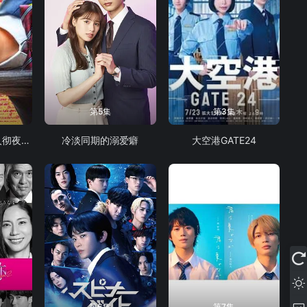
第5集
第3集
怪奇-伊藤润二令人彻夜难眠的奇异故事
冷淡同期的溺爱癖
大空港GATE24
第6集
第7集