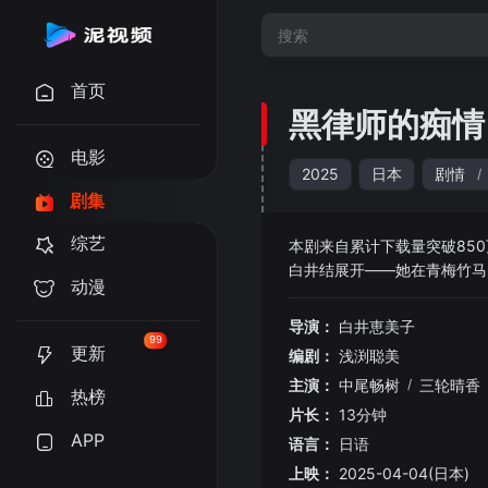
首页
黑律师的痴情
电影
2025
日本
剧情
/
剧集
综艺
本剧来自累计下载量突破85
白井结展开——她在青梅竹马
动漫
的他变得冷酷不苟言笑；而弟
及因弟弟与结亲近而心生嫉妒
导演：
白井恵美子
99
更新
编剧：
浅渕聪美
主演：
中尾畅树
/
三轮晴香
热榜
片长：
13分钟
APP
语言：
日语
上映：
2025-04-04(日本)