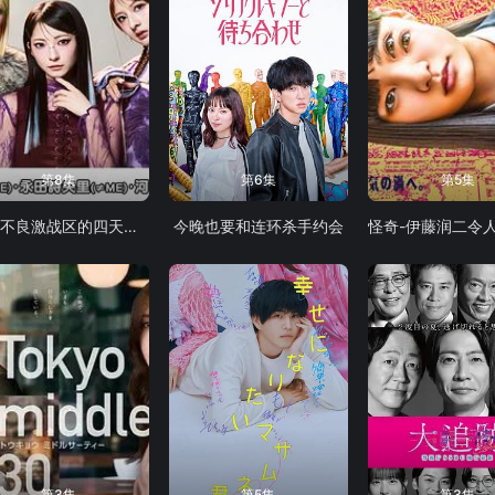
第8集
第6集
第5集
如果不良激战区的四天王转生成了偶像团体
今晚也要和连环杀手约会
第3集
第5集
第3集