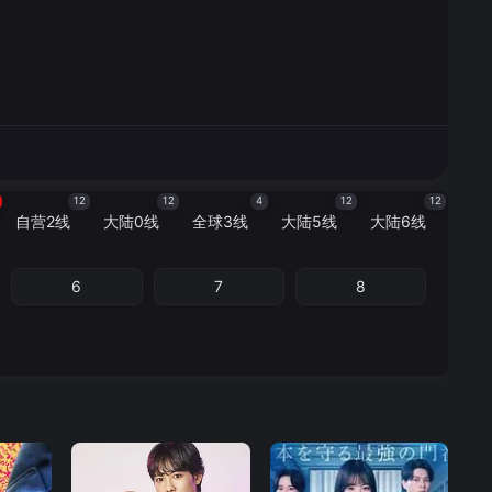
12
12
4
12
12
自营2线
大陆0线
全球3线
大陆5线
大陆6线
6
7
8