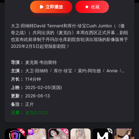
立即播放
收藏
大卫·田纳特David Tennant和库什·珍宝Cush Jumbo（《傲
骨之战》）共同出演的《麦克白》本周在西区正式开幕，剧组
也宣布此前录制于丹玛尔仓库剧院首轮演出现场的影像版将于
2025年2月5日起登陆影剧院！
导演：
麦克斯·韦伯斯特
主演：
大卫·田纳特
/
库什·珍宝
/
莫约·阿坎德
/
Annie
/
Grace
/
片长：
114分钟
上映：
2025-02-05(英国)
更新：
2026-06-13
备注：
正片
豆瓣：
麦克白2025