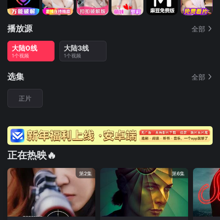
播放源
全部
大陆0线
大陆3线
1个视频
1个视频
选集
全部
正片
正在热映🔥
第2集
第6集