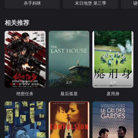
杀手妈咪
末日地堡 第三季
谜
相关推荐
正片
正片
正片
绝密任务
最后孤屋
废用身