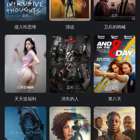
正片
正片
正片
侵入性思维
强迫
卫兵的呐喊
注册送8888
正片
正片
天天送福利
消失的人
第八天