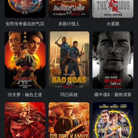
正片
正片
正片
安昂传奇最后的气宗
末路讨债人
火遮眼
正片
正片
正片
功夫梦：融合之道
凹凸双雄
碟中谍8：最终清算