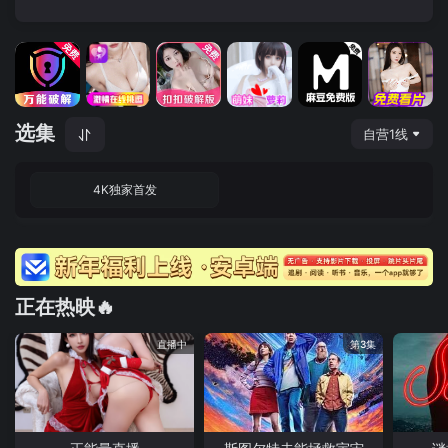
选集
自营1线
4K独家首发
正在热映🔥
直播中
第3集