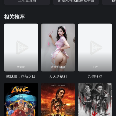
正能量直播
斯图尔特未能拯救宇宙
谜
相关推荐
抢先版
注册送8888
正片
蜘蛛侠：崭新之日
天天送福利
烈焰狂沙