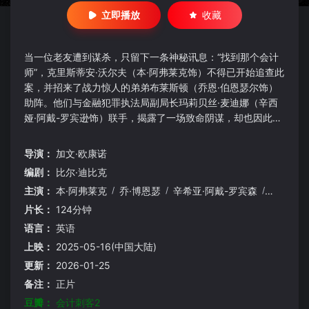
立即播放
收藏
当一位老友遭到谋杀，只留下一条神秘讯息：“找到那个会计
师”，克里斯蒂安·沃尔夫（本·阿弗莱克饰）不得已开始追查此
案，并招来了战力惊人的弟弟布莱斯顿（乔恩·伯恩瑟尔饰）
助阵。他们与金融犯罪执法局副局长玛莉贝丝·麦迪娜（辛西
娅·阿戴-罗宾逊饰）联手，揭露了一场致命阴谋，却也因此成
为杀手集团的目标，对方誓要不惜一切代价保守阴谋的秘密。
导演：
加文·欧康诺
编剧：
比尔·迪比克
主演：
本·阿弗莱克
/
乔·博恩瑟
/
辛希亚·阿戴-罗宾森
/
丹妮艾拉
片长：
124分钟
语言：
英语
上映：
2025-05-16(中国大陆)
更新：
2026-01-25
备注：
正片
豆瓣：
会计刺客2