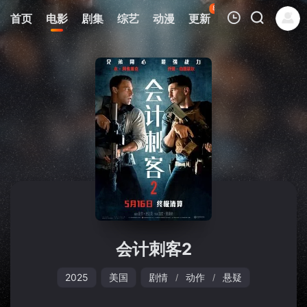
80
首页
电影
剧集
综艺
动漫
更新
热榜
APP
我的观影记录
暂无观看影片的记录
会计刺客2
2025
美国
剧情
动作
悬疑
/
/