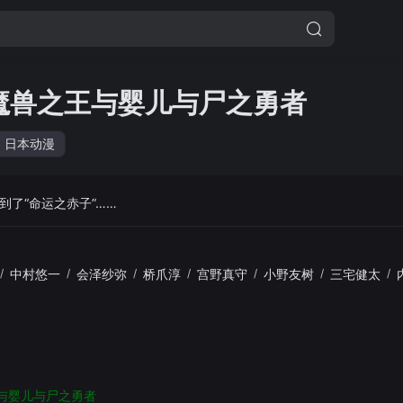
魔兽之王与婴儿与尸之勇者
日本动漫
了“命运之赤子”……
/
中村悠一
/
会泽纱弥
/
桥爪淳
/
宫野真守
/
小野友树
/
三宅健太
/
与婴儿与尸之勇者