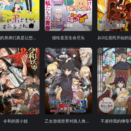
第6集
第6集
第6集
我家的弟弟们真是让您费心了
描绘直至生命尽头
第6集
第5集
第5集
令和的斑小姐
乙女游戏世界对路人角色很不友好 第二季
不虐待我的继母