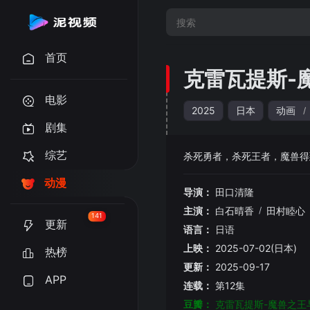
首页
克雷瓦提斯-
电影
2025
日本
动画
/
剧集
综艺
杀死勇者，杀死王者，魔兽得到
动漫
导演：
田口清隆
主演：
白石晴香
/
田村睦心
141
更新
语言：
日语
上映：
2025-07-02(日本)
热榜
更新：
2025-09-17
APP
连载：
第12集
豆瓣：
克雷瓦提斯-魔兽之王