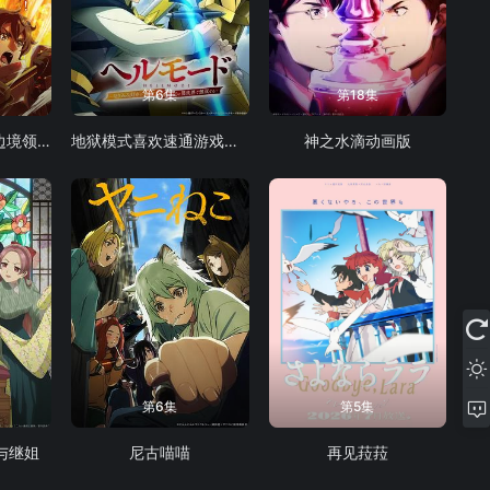
第6集
第18集
从0位居民开始的边境领主大人
地狱模式喜欢速通游戏的玩家在废设定异世界无双 第二季
神之水滴动画版
第6集
第5集
与继姐
尼古喵喵
再见菈菈