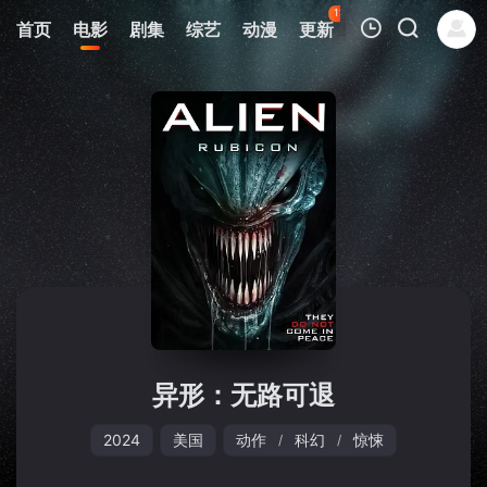
118
首页
电影
剧集
综艺
动漫
更新
热榜
APP
我的观影记录
暂无观看影片的记录
异形：无路可退
2024
美国
动作
科幻
惊悚
/
/