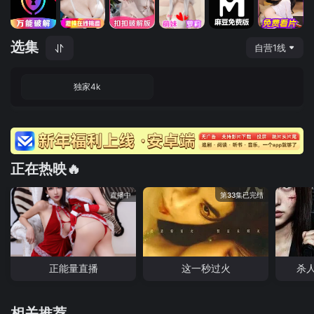
选集
自营1线
独家4k
正在热映🔥
直播中
第33集已完结
正能量直播
这一秒过火
杀
相关推荐