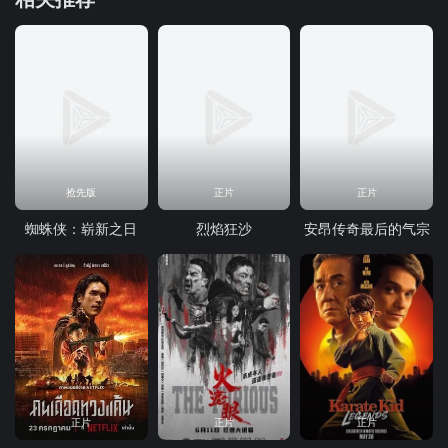
抢先版
正片
正片
蜘蛛侠：崭新之日
烈焰狂沙
安昂传奇最后的气宗
正片
正片
正片