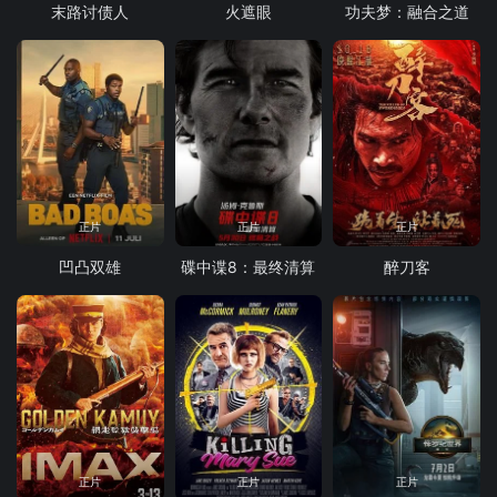
末路讨债人
火遮眼
功夫梦：融合之道
正片
正片
正片
凹凸双雄
碟中谍8：最终清算
醉刀客
正片
正片
正片