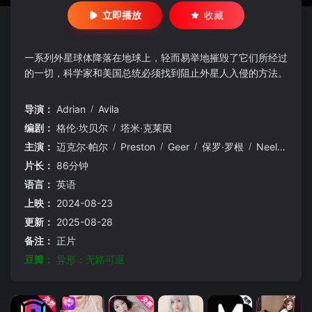
立即播放
收藏
一系列外星球体降落在地球上，轻而易举地摧毁了它们所经过
的一切，科学家和美国总统必须找到阻止外星人入侵的方法。
导演：
Adrian
/
Avila
编剧：
格伦·坎贝尔
/
塔米·克莱因
主演：
迈克尔·帕尔
/
Preston
/
Geer
/
保罗·罗根
/
Neeley
/
D
片长：
86分钟
语言：
英语
上映：
2024-08-23
更新：
2025-08-28
备注：
正片
豆瓣：
异形：无路可退