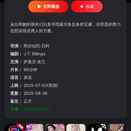
立即播放
收藏
朵拉和她的朋友们出发寻找索尔多拉多的宝藏，但邪恶的势力
也想染指这诱人的力量。
导演：
阿尔伯托·贝利
编剧：
J.T. Billings
主演：
萨曼莎·洛兰
片长：
96分钟
语言：
英语
上映：
2025-07-02(美国)
更新：
2025-08-28
备注：
正片
豆瓣：
爱冒险的朵拉2