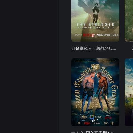
正片
谁是掌镜人：越战经典照片之谜
正片
卡内洛· 阿尔瓦雷斯 vs 特伦斯·克劳福德