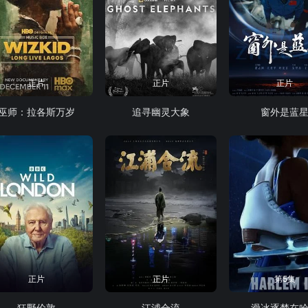
正片
正片
正片
巫师：拉各斯万岁
追寻幽灵大象
窗外是蓝
正片
正片
第5集
狂野伦敦
江浦合流
滑冰逐梦在