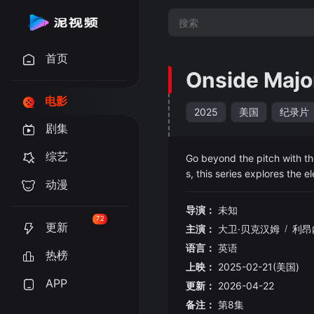
首页
Onside Majo
电影
2025
美国
纪录片
剧集
综艺
Go beyond the pitch with t
s, this series explores the
动漫
导演：
未知
72
更新
主演：
大卫·贝克汉姆
/
利昂
语言：
英语
热榜
上映：
2025-02-21(美国)
APP
更新：
2026-04-22
备注：
第8集