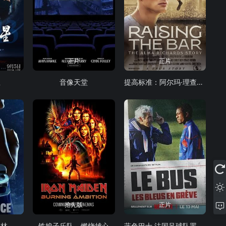
正片
正片
星
音像天堂
提高标准：阿尔玛·理查兹的故事
抢先版
正片
哈林
铁娘子乐队，燃烧雄心
蓝色巴士,法国足球队罢练事件簿