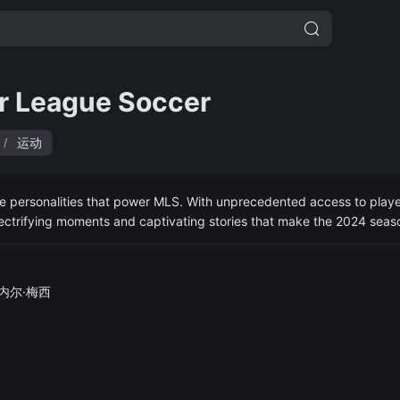
r League Soccer
运动
/
he personalities that power MLS. With unprecedented access to play
 electrifying moments and captivating stories that make the 2024 seas
内尔·梅西