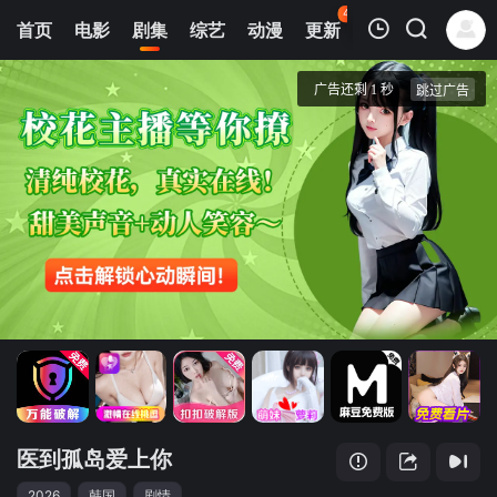
44
首页
电影
剧集
综艺
动漫
更新
热榜
APP
我的观影记录
医到孤岛爱上你
第02集
清空
医到孤岛爱上你
2026
韩国
剧情