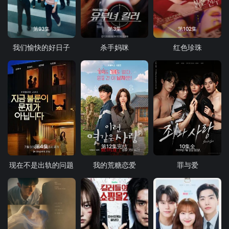
第93集
第3集
第102集
我们愉快的好日子
杀手妈咪
红色珍珠
第4集
第12集完结
10集全
现在不是出轨的问题
我的荒糖恋爱
罪与爱