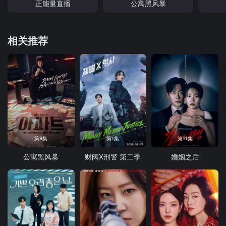
正能量直播
公寓黑风暴
相关推荐
第9集
第1集
第11集
公寓黑风暴
财阀X刑警 第二季
婚姻之后