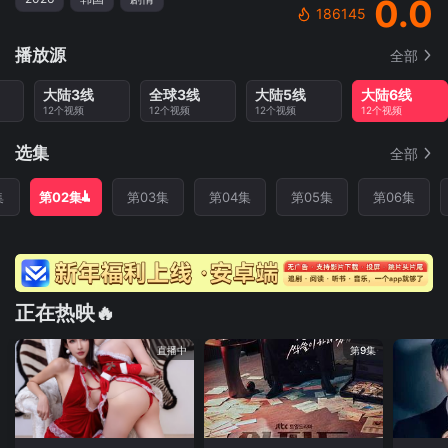
0.0
186145
播放源
全部
大陆3线
全球3线
大陆5线
大陆6线
12个视频
12个视频
12个视频
12个视频
选集
全部
集
第02集
第03集
第04集
第05集
第06集
正在热映🔥
直播中
第9集