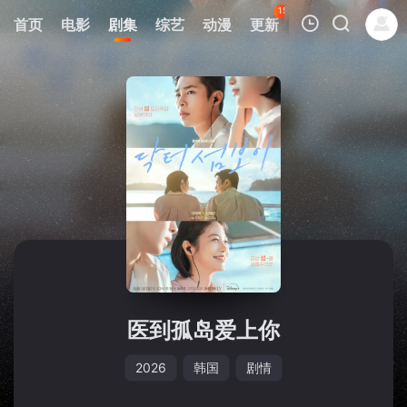
152
首页
电影
剧集
综艺
动漫
更新
热榜
APP
我的观影记录
暂无观看影片的记录
医到孤岛爱上你
2026
韩国
剧情