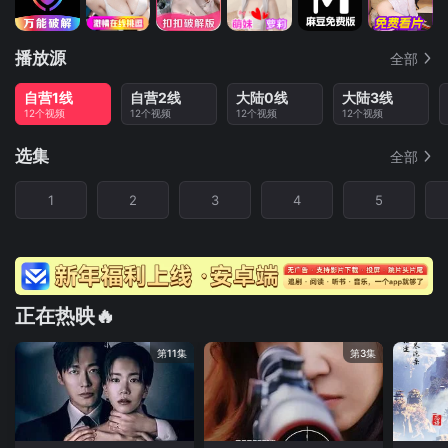
播放源
全部
自营1线
自营2线
大陆0线
大陆3线
12个视频
12个视频
12个视频
12个视频
选集
全部
1
2
3
4
5
正在热映🔥
第11集
第3集