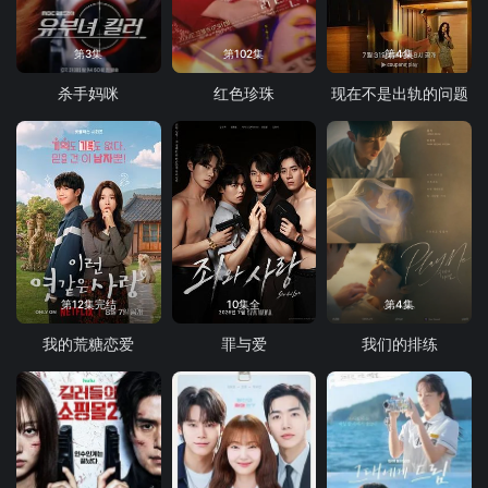
第3集
第102集
第4集
杀手妈咪
红色珍珠
现在不是出轨的问题
第12集完结
10集全
第4集
我的荒糖恋爱
罪与爱
我们的排练