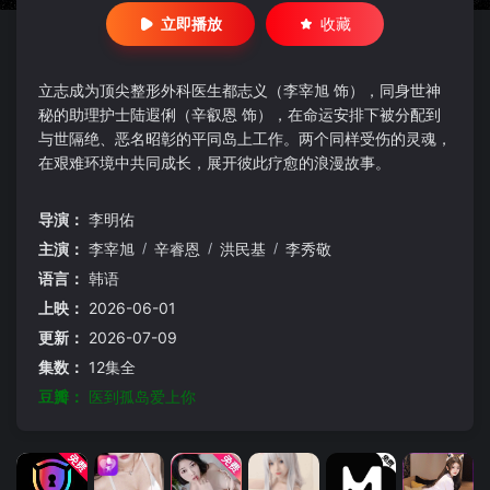
立即播放
收藏
立志成为顶尖整形外科医生都志义（李宰旭 饰），同身世神
秘的助理护士陆遐俐（辛叡恩 饰），在命运安排下被分配到
与世隔绝、恶名昭彰的平同岛上工作。两个同样受伤的灵魂，
在艰难环境中共同成长，展开彼此疗愈的浪漫故事。
导演：
李明佑
主演：
李宰旭
/
辛睿恩
/
洪民基
/
李秀敬
语言：
韩语
上映：
2026-06-01
更新：
2026-07-09
集数：
12集全
豆瓣：
医到孤岛爱上你