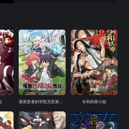
第16集
第17集
第18集
第19集
第20集
第21集
第22集
第23集
第24集
第25集
第26集
第27集
第28集
第29集
第30集
第31集
第32集
第33集
第34集
第35集
第36集
第7集
第6集
第37集
第38集
第39集
尘
落第贤者的学院无双第二回转生，S等级作弊魔术师冒险记
令和的斑小姐
第40集
第41集
第42集
第43集
第44集
第45集