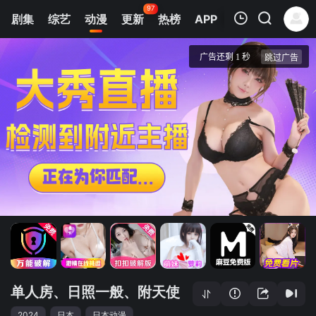
97
剧集
综艺
动漫
更新
热榜
APP
我的观影记录
单人房、日照一般、附天使。
第01集
清空
单人房、日照一般、附天使
2024
日本
日本动漫