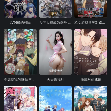
第7集
第4集
第5集
LV999的村民
乡下大叔成为剑圣 第二季
乙女游戏世界对路人角色很不友好 第二季
第5集
注册送8888
第5集
不虐待我的继母与继姐
天天送福利
澈底对你成瘾