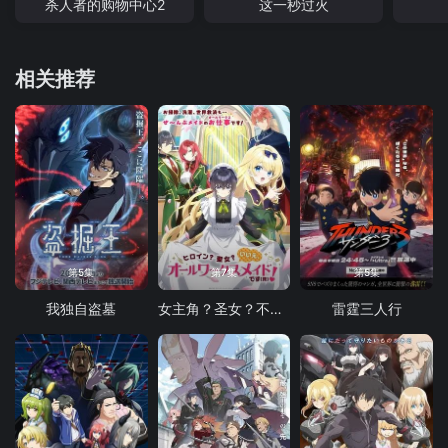
杀人者的购物中心2
这一秒过火
相关推荐
第5集
第7集
第5集
我独自盗墓
女主角？圣女？不，我是杂役女仆（自豪）
雷霆三人行