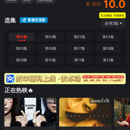
10.0
3021
无法播放,卡顿换线
选集
影视交流群
全球3线
第01集
第02集
第03集
第04集
第05集
第06集
第07集
第08集
第09集
第10集
第11集
第12集
正在热映🔥
第6集
第33集已完结