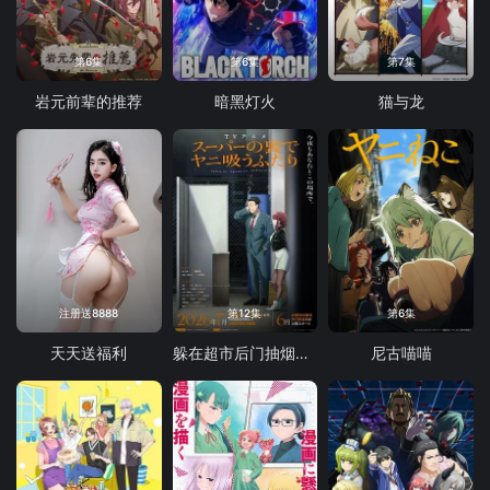
第6集
第6集
第7集
岩元前辈的推荐
暗黑灯火
猫与龙
注册送8888
第12集
第6集
天天送福利
躲在超市后门抽烟的两人
尼古喵喵