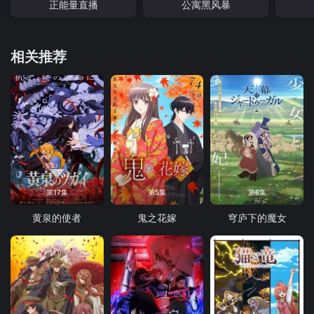
正能量直播
公寓黑风暴
相关推荐
第17集
第5集
第6集
黄泉的使者
鬼之花嫁
穹庐下的魔女