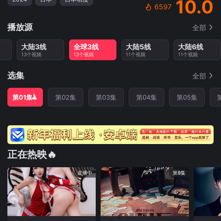
10.0
6597
播放源
全部
大陆3线
全球3线
大陆5线
大陆6线
13个视频
13个视频
11个视频
11个视频
选集
全部
第01集
第02集
第03集
第04集
第05集
正在热映🔥
直播中
第9集