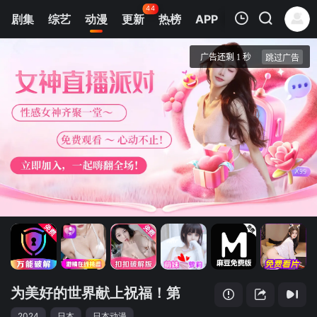
44
剧集
综艺
动漫
更新
热榜
APP
我的观影记录
为美好的世界献上祝福！第三季
第01集
清空
为美好的世界献上祝福！第
2024
日本
日本动漫