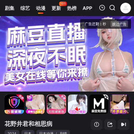
105
剧集
综艺
动漫
更新
热榜
APP
我的观影记录
花野井君和相思病
第01集
清空
花野井君和相思病
2024
日本
日本动漫
/
剧情