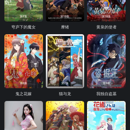
第7集
第19集
第18集
穹庐下的魔女
摩绪
黄泉的使者
第6集
第7集
第5集
鬼之花嫁
猫与龙
我独自盗墓