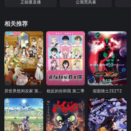
正能量直播
公寓黑风暴
相关推荐
第12集
第5集
第47集
异世界悠闲农家 第二季
相反的你和我 第二季
假面骑士ZEZTZ