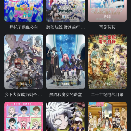
第18集
第6集
第6集
拜托了偶像公主
碧蓝航线 微速前行 第二季
再见菈菈
第5集
第18集
第6集
乡下大叔成为剑圣 第二季
黑猫和魔女的课堂
二十世纪电气目录