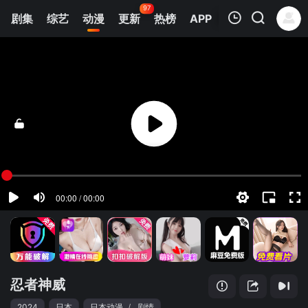
97
剧集
综艺
动漫
更新
热榜
APP
我的观影记录
忍者神威
第01集
清空
忍者神威
2024
日本
日本动漫
/
剧情