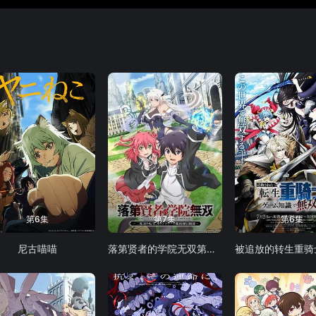
第6集
第7集
第6集
尼古喵喵
落第贤者的学院无双第二回转生，S等级作弊魔术师冒险记