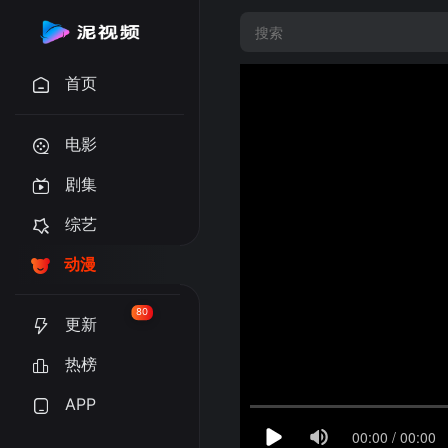
首页
电影
剧集
综艺
动漫
80
更新
热榜
APP