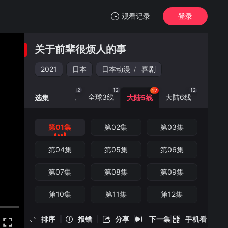
观看记录
登录
我的观影记录
关于前辈很烦人的事
关于前辈很烦人的事
第01集
2021
日本
日本动漫
喜剧
/
清空
12
12
12
12
大陆0线
全球3线
大陆6线
选集
大陆5线
第01集
第02集
第03集
关于前辈很烦人的事 -第01集
手机扫一扫继续看
第04集
第05集
第06集
第07集
第08集
第09集
第10集
第11集
第12集
排序
报错
分享
下一集
手机看