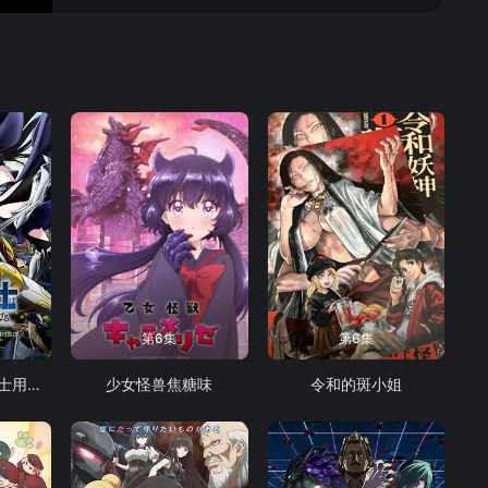
第6集
第6集
被追放的转生重骑士用游戏知识开无双
少女怪兽焦糖味
令和的斑小姐